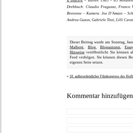
Il piacere
– Italien 1985 – 85 Minuten
Drehbuch: Claudio Fragasso, Franco V
Bretonne – Kamera: Joe D’Amato – Schni
Andrea Guzon, Gabriele Tinti, Lilli Cara
Dieser Beitrag wurde am Sonntag, Jan
Malberg
,
Blog
,
Blogautoren
,
Essa
Hinweise
veröffentlicht. Sie können 
Feed verfolgen. Sie können diesen B
eigenen Seite setzen.
«
18. außerordentlicher Filmkongress des H
Kommentar hinzufügen