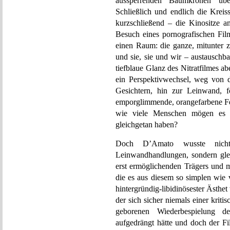
aussperrenden Baumkronen über 
Schließlich und endlich die Krei
kurzschließend – die Kinositze a
Besuch eines pornografischen Fil
einen Raum: die ganze, mitunter z
und sie, sie und wir – austauschba
tiefblaue Glanz des Nitratfilmes a
ein Perspektivwechsel, weg von d
Gesichtern, hin zur Leinwand, 
emporglimmende, orangefarbene Feu
wie viele Menschen mögen es ih
gleichgetan haben?
Doch D’Amato wusste nich
Leinwandhandlungen, sondern glei
erst ermöglichenden Trägers und m
die es aus diesem so simplen wie 
hintergründig-libidinösester Ästh
der sich sicher niemals einer krit
geborenen Wiederbespielung 
aufgedrängt hätte und doch der F