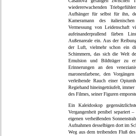
Casanova gefangen zwischen 
wiedererwachenden Triebgefühlen
Aufhänger für selbst für ihn, d
Kameramann des italienischen
Vermessung von Leidenschaft via
aufeinanderprallend färben L
Außenareale ein. Aus der Reibung 
der Luft, vielmehr schon ein di
Schimmern, das sich die Welt de
Emulsion und Bildträger zu e
Erinnerungen an den veneziani
maronenfarbene, den Vorgängen 
verleihende Rauch einer Opium
Regiehand hineingeträufelt, imme
des Filmes, seiner Figuren emporst
Ein Kaleidoskop gegensätzlichs
Vergangenheit penibel separiert 
eigenen verheißenden Sonnenstrahle
Aufnahmen desselbigen dort im Sch
Weg aus dem treibenden Fluß des 