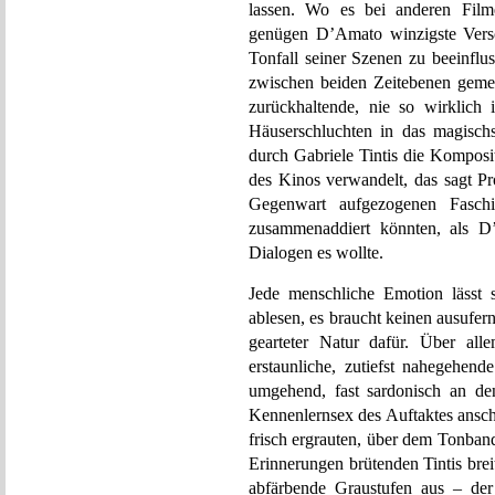
lassen. Wo es bei anderen Film
genügen D’Amato winzigste Versc
Tonfall seiner Szenen zu beeinflu
zwischen beiden Zeitebenen geme
zurückhaltende, nie so wirklich
Häuserschluchten in das magischs
durch Gabriele Tintis die Komposi
des Kinos verwandelt, das sagt Pr
Gegenwart aufgezogenen Faschi
zusammenaddiert könnten, als D’
Dialogen es wollte.
Jede menschliche Emotion lässt s
ablesen, es braucht keinen ausufe
gearteter Natur dafür. Über all
erstaunliche, zutiefst nahegehend
umgehend, fast sardonisch an den
Kennenlernsex des Auftaktes ansch
frisch ergrauten, über dem Tonban
Erinnerungen brütenden Tintis brei
abfärbende Graustufen aus – der