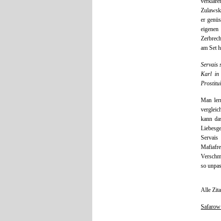
verkläre
Zulawski
er genüs
eigenen 
Zerbrech
am Set h
Servais 
Karl in
Prostitu
Man ler
vergleic
kann das
Liebesge
Servais
Mafiafr
Verschmu
so unpas
Alle Zit
Safarow 