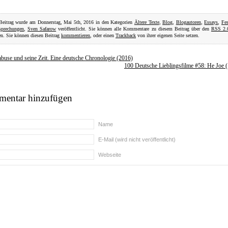
Beitrag wurde am Donnerstag, Mai 5th, 2016 in den Kategorien
Ältere Texte
,
Blog
,
Blogautoren
,
Essays
,
Fes
sprechungen
,
Sven Safarow
veröffentlicht. Sie können alle Kommentare zu diesem Beitrag über den
RSS 2.
en. Sie können diesen Beitrag
kommentieren
, oder einen
Trackback
von ihrer eigenen Seite setzen.
buse und seine Zeit. Eine deutsche Chronologie (2016)
100 Deutsche Lieblingsfilme #58: He Joe 
entar hinzufügen
Name
E-Mail (wird nicht veröffentlicht)
Webseite