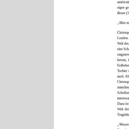
américai
eigen ge
Boum
(1
„Man mu
Christop
London. 
Welt des
eine Sch
stagnier
herum, f
Erdbeben
Tochter
auch. Ab
Christop
manchma
Schrifts
interess
Dazu ist
Welt der
Tragödie
„Wissen 