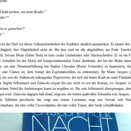
ickte.
 bald sterben, wie mein Bruder.“
uder?“
ist er gestorben?“
l.“
 ist der Ekel vor dieser Selbstzufriedenheit des Erzählers deutlich anzumerken. Er nimmt den
chtigkeit, ihre Abgeklärtheit nicht ab. Bei ihm sind sie alle abgehalftert, am Ende. Emoti
iell. Servais Mont (Fabio Testi) ist kein cooler Globetrotter oder Stückeschreiber. Er ist ein F
e Schulden bei der Mafia mit kompromittierenden Fotos abarbeitet; der bei der Mafia eine
t, um eine Theateraufführung mit Nadine Chevalier (Romy Schneider) zu finanzieren, für
cht eine Chance ist, dem Sumpf des Exploitationfilms zu entkommen. Ihr Mann Jacques (
, ein von der Außenwelt entkoppelter Depressiver, der sich mit letzter Kraft an seine Filmleid
t, begeht Selbstmord und Zulawski erspart ihn uns nicht so wie der Roman, wo Jacques‘ Le
ichten Nebel der Andeutungen kaum zu erspähen ist. Bis sein Selbstmord übersprungen, übe
en wird. Zulawski dagegen hält drauf, zeigt uns die letzten qualvollen Sekunden von Jacques, 
is Tabletten geschluckt hat, zeigt uns seinen Leichnam, zeigt uns Servais und Na
chauhaus, der eine voller Unverständnis, die eine voller Trauer, aber beide schuldbeladen.