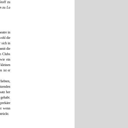
Stoff zu
n
zu
La
eatre in
wohl die
 sich in
amit die
en Clubs
 wie ein
 kleinen
 ist er
liebten,
tzenden
satz her
 gehabt.
 prekäre
bst wenn
trückt.