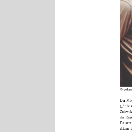
© goEast
Der Mikl
(„Stille
Zulawsk
des Regi
Da sein 
dritten