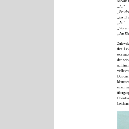
Servais n
„Ja.“
„Er wird
„Ihr Br
„Ja.“
„Woran 
„Am Eke
Zulawski
ihre Lei
existent
der sein
aufnimm
viellei
Dutronc)
klammer
einem se
übergang
Überdos
Leichens