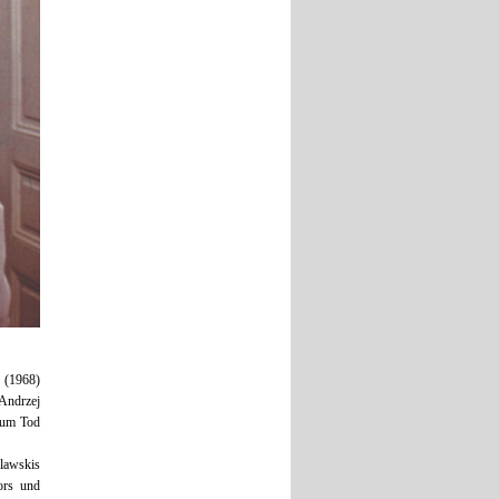
(1968)
 Andrzej
 zum Tod
lawskis
ors und