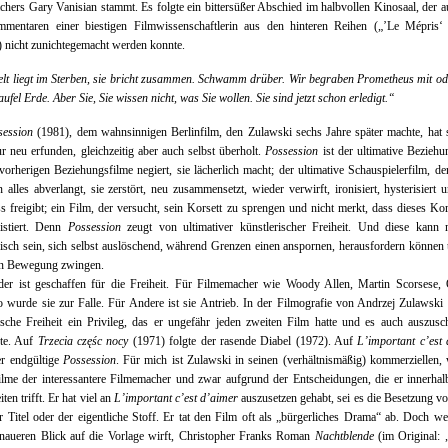
hers Gary Vanisian stammt. Es folgte ein bittersüßer Abschied im halbvollen Kinosaal, der 
mentaren einer biestigen Filmwissenschaftlerin aus den hinteren Reihen („’Le Mépris‘ i
) nicht zunichtegemacht werden konnte.
lt liegt im Sterben, sie bricht zusammen. Schwamm drüber. Wir begraben Prometheus mit o
aufel Erde. Aber Sie, Sie wissen nicht, was Sie wollen. Sie sind jetzt schon erledigt.“
session
(1981), dem wahnsinnigen Berlinfilm, den Zulawski sechs Jahre später machte, hat 
r neu erfunden, gleichzeitig aber auch selbst überholt.
Possession
ist der ultimative Beziehu
 vorherigen Beziehungsfilme negiert, sie lächerlich macht; der ultimative Schauspielerfilm, de
 alles abverlangt, sie zerstört, neu zusammensetzt, wieder verwirft, ironisiert, hysterisiert
 freigibt; ein Film, der versucht, sein Korsett zu sprengen und nicht merkt, dass dieses Kor
xistiert. Denn
Possession
zeugt von ultimativer künstlerischer Freiheit. Und diese kann m
risch sein, sich selbst auslöschend, während Grenzen einen anspornen, herausfordern können
en Bewegung zwingen.
eder ist geschaffen für die Freiheit. Für Filmemacher wie Woody Allen, Martin Scorsese, 
o wurde sie zur Falle. Für Andere ist sie Antrieb. In der Filmografie von Andrzej Zulawski
ische Freiheit ein Privileg, das er ungefähr jeden zweiten Film hatte und es auch auszusc
te. Auf
Trzecia częśc nocy
(1971) folgte der rasende Diabel (1972). Auf
L’important c’est
er endgültige
Possession
. Für mich ist Zulawski in seinen (verhältnismäßig) kommerziellen,
ilme der interessantere Filmemacher und zwar aufgrund der Entscheidungen, die er innerhal
ten trifft. Er hat viel an
L’important c’est d’aimer
auszusetzen gehabt, sei es die Besetzung v
er Titel oder der eigentliche Stoff. Er tat den Film oft als „bürgerliches Drama“ ab. Doch 
enaueren Blick auf die Vorlage wirft, Christopher Franks Roman
Nachtblende
(im Original: 