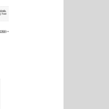
tivals
,
0
Feed
(1966)
»