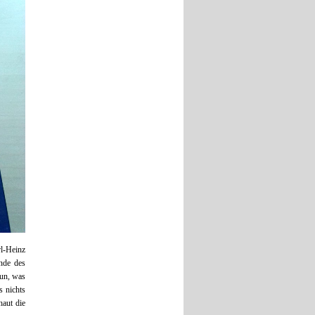
rl-Heinz
ande des
tun, was
s nichts
haut die