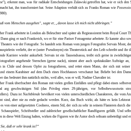
ne“), erkennt man, was für radikale Entscheidungen Zulawski getroffen hat, wie er sich den 
macht hat, ihn transformiert hat. Seine Adaption verhält sich zu Franks Roman wie
Possessio
980).
ß vom Menschen ausgehen“, sagte er, „davon lasse ich mich nicht abbringen.“
her Frank arbeitete in London als Beleuchter und später als Regieassistent beim Royal Court Th
Dann ging er nach Frankreich, wo er für eine Pariser Fotoagentur arbeitete. Er kannte also so
 Theaters wie der Fotografie. So handelt sein Roman vom jungen Fotografen Servais Mont, der
auspielerin verliebt, der er (unter Pseudonym) ein Theaterstück auf den Leib schreibt und ihr d
ende Karriere wieder ankurbelt. Servais ist ein Tausendsassa, treibt sich gerne in zwielichtig
otografiert angehende Sternchen (gerne nackt), nimmt aber auch spektakuläre Aufträge an,
 in Chile und dessen Opfer zu fotografieren, und rettet einen Mann, der sich mit seiner
 und einem Karabiner auf dem Dach eines Hochhauses verschanzt hat. Beliebt bei den Damen
er das bedeutet ihm natürlich nichts, weil alles, was er will, Nadine Chavalier ist.
her Frank überfrachtet den Roman mit vielen grellen Einfällen und pflegt dabei einen selbstver
l arg geschwätzigen Stil (das Privileg eines 29-jährigen, vor Selbstbewusstsein stro
tellers). Dazu ist
Nachtblende
bevölkert von vielen unterschiedlichen Charakteren, die vom An
ant sind, aber nie zu ende gedacht werden. Kurz, das Buch wirkt, als hätte es kein Lektorat
 es von einer aufgesetzten Coolness, einem Stil, der sich zu sehr in seinem Flanieren durch die
 Schauspieler, Schriftsteller und zahlreicher gesellschaftlicher Randfiguren gefällt. Und sel
n in diese Welt Einzug halten, wirken die Figuren wie ihr Autor doch seltsam unbeteiligt und en
Sie, daß er sehr krank ist?“