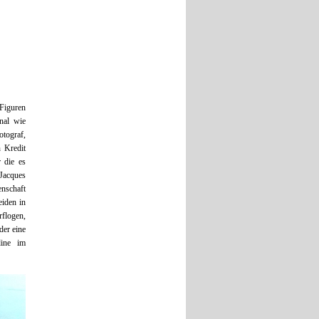
 Figuren
onal wie
otograf,
n Kredit
 die es
Jacques
enschaft
iden in
rflogen,
der eine
dine im