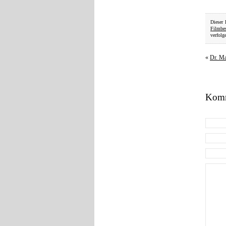
Dieser 
Filmbe
verfolg
«
Dr. Ma
Komm