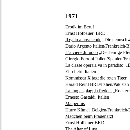
1971
Erotik im Beruf
Ernst Hofbauer BRD
Il gatto a nove code
„Die neunschw
Dario Argento Italien/Frankreich
L’arciere di fuoco
„Der feurige Pfe
Giorgio Ferroni Italien/Spanien/Fr
La classe operaia va in paradiso
„Di
Elio Petri Italien
Kommissar X jagt die roten Tiger
Harald Reinl BRD/Italien/Pakistan
La lunga spiaggia fredda
„Rocker s
Ernesto Gastaldi Italien
Malpertuis
Harry Kümel Belgien/Frankreich
Mädchen beim Frauenarzt
Ernst Hofbauer BRD
The Altar of Lust