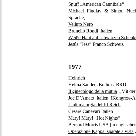
Snuff
„American Cannibale“
Michael Findlay & Simon Nucht
Sprache]
Velluto Nero
Brunello Rondi Italien
Weiße Haut auf schwarzen Schenk
Jesús “Jess” Franco Schweiz
1977
Heinrich
Helma Sanders Brahms BRD
Il ginecologo della mutua
„Mit der 
Joe D’Amato Italien [Kongress-Au
L’ultima orgia del III Reich
Cesare Canevari Italien
Mary! Mary!
„Hot Nights“
Bernard Morris USA [in englischer
Operazione Kappa: sparate a vista
„