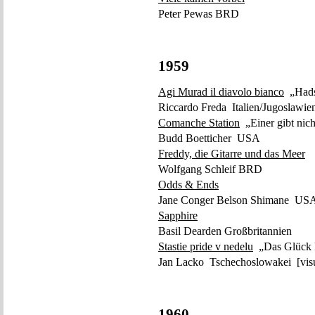
Peter Pewas BRD
1959
Agi Murad il diavolo bianco
„Hadsc
Riccardo Freda Italien/Jugoslawie
Comanche Station
„Einer gibt nich
Budd Boetticher USA
Freddy, die Gitarre und das Meer
Wolfgang Schleif BRD
Odds & Ends
Jane Conger Belson Shimane US
Sapphire
Basil Dearden Großbritannien
Stastie pride v nedelu
„Das Glück 
Jan Lacko Tschechoslowakei [visue
1960