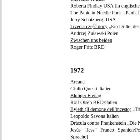
Roberta Findlay USA [in englische
The Panic in Needle Park
„Panik i
Jerry Schatzberg USA
Trzecia część nocy
„Ein Drittel de
Andrzej Żuławski Polen
Zwischen uns beiden
Roger Fritz BRD
1972
Arcana
Giulio Questi Italien
Blutiger Freitag
Rolf Olsen BRD/Italien
Byleth (Il demone dell’incesto)
„Tri
Leopoldo Savona Italien
Drácula contra Frankenstein
„Die N
Jesús “Jess” Franco Spanien/Port
Sprache]