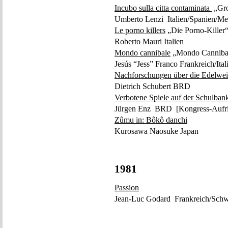
Incubo sulla citta contaminata
„Gro
Umberto Lenzi Italien/Spanien/M
Le porno killers
„Die Porno-Killer
Roberto Mauri Italien
Mondo cannibale
„Mondo Cannibale
Jesús “Jess” Franco Frankreich/Ita
Nachforschungen über die Edelwei
Dietrich Schubert BRD
Verbotene Spiele auf der Schulban
Jürgen Enz BRD [Kongress-Aufri
Zûmu in: Bôkô danchi
Kurosawa Naosuke Japan
1981
Passion
Jean-Luc Godard Frankreich/Schw