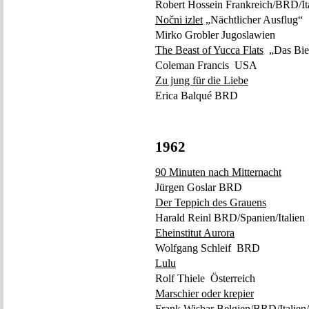
Robert Hossein Frankreich/BRD/It
Nočni izlet
„Nächtlicher Ausflug“
Mirko Grobler Jugoslawien
The Beast of Yucca Flats
„Das Bie
Coleman Francis USA
Zu jung für die Liebe
Erica Balqué BRD
1962
90 Minuten nach Mitternacht
Jürgen Goslar BRD
Der Teppich des Grauens
Harald Reinl BRD/Spanien/Italien
Eheinstitut Aurora
Wolfgang Schleif BRD
Lulu
Rolf Thiele Österreich
Marschier oder krepier
Frank Wisbar Belgien/BRD/Italien