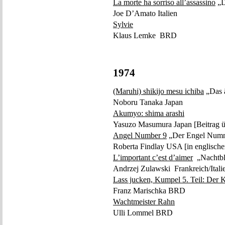
La morte ha sorriso all’assassino
„D
Joe D’Amato Italien
Sylvie
Klaus Lemke BRD
1974
(Maruhi) shikijo mesu ichiba
„Das ä
Noboru Tanaka Japan
Akumyo: shima arashi
Yasuzo Masumura Japan [Beitrag 
Angel Number 9
„Der Engel Num
Roberta Findlay USA [in englische
L’important c’est d’aimer
„Nachtbl
Andrzej Zulawski Frankreich/Ital
Lass jucken, Kumpel 5. Teil: Der K
Franz Marischka BRD
Wachtmeister Rahn
Ulli Lommel BRD