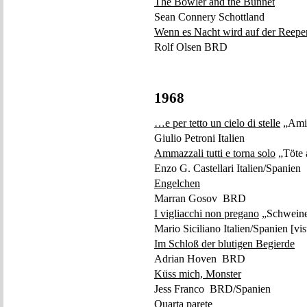
The Bowler and the Bunnet
Sean Connery Schottland
Wenn es Nacht wird auf der Reepe
Rolf Olsen BRD
1968
…e per tetto un cielo di stelle
„Amig
Giulio Petroni Italien
Ammazzali tutti e torna solo
„Töte a
Enzo G. Castellari Italien/Spanien
Engelchen
Marran Gosov BRD
I vigliacchi non pregano
„Schweine
Mario Siciliano Italien/Spanien [vi
Im Schloß der blutigen Begierde
Adrian Hoven BRD
Küss mich, Monster
Jess Franco BRD/Spanien
Quarta parete