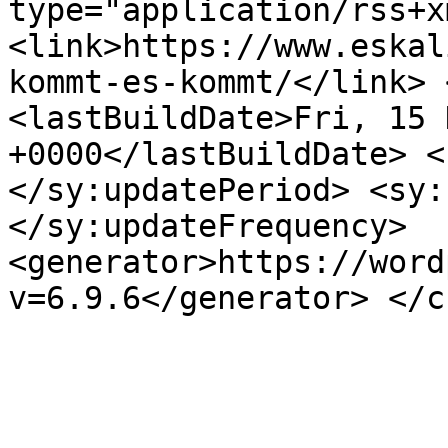
type="application/rss+x
<link>https://www.eskal
kommt-es-kommt/</link> 
<lastBuildDate>Fri, 15 
+0000</lastBuildDate> <
</sy:updatePeriod> <sy:
</sy:updateFrequency> 
<generator>https://word
v=6.9.6</generator> </c