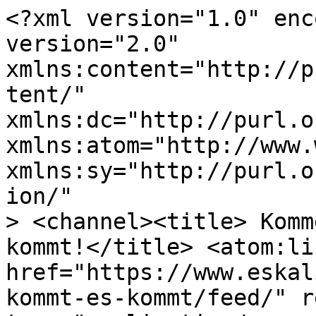
<?xml version="1.0" enc
version="2.0"

xmlns:content="http://p
tent/"

xmlns:dc="http://purl.o
xmlns:atom="http://www.
xmlns:sy="http://purl.o
ion/"

> <channel><title> Komm
kommt!</title> <atom:lin
href="https://www.eskal
kommt-es-kommt/feed/" r