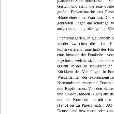
glänzende Spur hinterlassend, Sc
Gesicht und sieht wie eine quel
großen Einkaufstasche aus Plast
Hände einer alten Frau fest. Die 
gekrallten Finger, das schorfige,
aufgerissen, mit großen gelben Zäh
Phantasmagorien, in gleißendem S
wieder zwischen die triste Ha
konterkarierend, innerhalb des Fil
eine Invasion der Dunkelheit vora
Psychose, welche sich über die 
ergießt, in der sie schlussendlich
Rückkehr des Verdrängten in Form
Wiedergänger der expressionisti
Niemandsland zwischen Erstem u
und Kapitalismus. Von den Schrec
und
Orlacs Händen
(1924) auf den
und der Konfrontation mit dem
(1946) bis zu Pabsts
letztem Akt
(
Deutschland inszenierte oder von