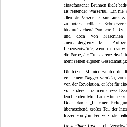
eingefangener Brunnen fließt bedro
als reißender Wasserfall. Ein nie
allein die Vorzeichen sind andere
zu unterschiedlichen Schmerzgren
hindurchziehend Pumpen: Links un
und doch von Maschinen di
aneinandergrenzende Aufber
Lebensentwürfe, wenn man so will.
die Farbe, die Transparenz des Inha
mehr seinen eigenen Gesetzmäßigke
Die letzten Minuten werden deutl
von einem Bagger verrückt, zum
von der Revolution, er lebt für e
von anderen Träumen dieses Essayf
leuchtenden Mond am Himmelszelt.
Doch dann: „In einer Befragu
überraschend großer Teil der Inte
Inszenierung im Fernsehstudio halt
Unsichtbare Tage
ist ein Verschw