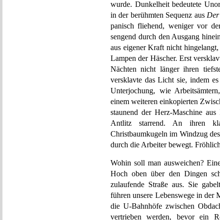
wurde. Dunkelheit bedeutete Unor
in der berühmten Sequenz aus
Der
panisch fliehend, weniger vor de
sengend durch den Ausgang hineind
aus eigener Kraft nicht hingelangt
Lampen der Häscher. Erst versklav
Nächten nicht länger ihren tief
versklavte das Licht sie, indem e
Unterjochung, wie Arbeitsämtern, 
einem weiteren einkopierten Zwisc
staunend der Herz-Maschine aus
Antlitz starrend. An ihren k
Christbaumkugeln im Windzug des o
durch die Arbeiter bewegt. Fröhlich
Wohin soll man ausweichen? Eine w
Hoch oben über den Dingen schw
zulaufende Straße aus. Sie gabe
führen unsere Lebenswege in der M
die U-Bahnhöfe zwischen Obdachl
vertrieben werden, bevor ein Ro