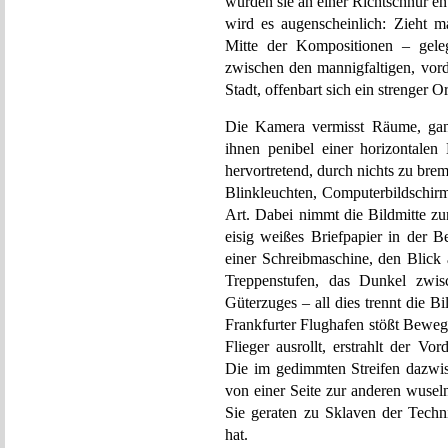
würden sie an einer Richtschnur en
wird es augenscheinlich: Zieht m
Mitte der Kompositionen – geleg
zwischen den mannigfaltigen, vo
Stadt, offenbart sich ein strenger 
Die Kamera vermisst Räume, gan
ihnen penibel einer horizontale
hervortretend, durch nichts zu bre
Blinkleuchten, Computerbildschirm
Art. Dabei nimmt die Bildmitte zu
eisig weißes Briefpapier in der B
einer Schreibmaschine, den Blick
Treppenstufen, das Dunkel zwis
Güterzuges – all dies trennt die B
Frankfurter Flughafen stößt Bewe
Flieger ausrollt, erstrahlt der V
Die im gedimmten Streifen dazwis
von einer Seite zur anderen wuse
Sie geraten zu Sklaven der Techn
hat.