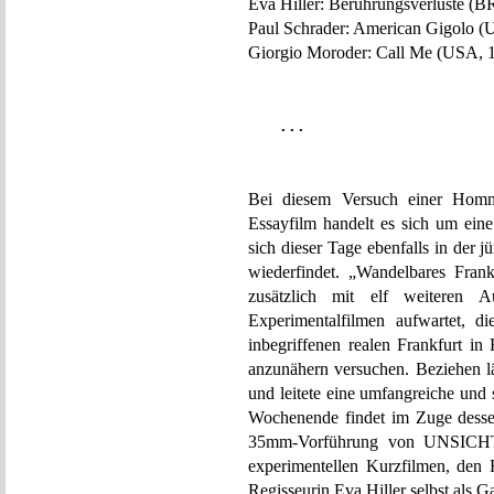
Eva Hiller: Berührungsverluste (
Paul Schrader: American Gigolo (
Giorgio Moroder: Call Me (USA, 
. . .
Bei diesem Versuch einer Homm
Essayfilm handelt es sich um eine
sich dieser Tage ebenfalls in der j
wiederfindet. „Wandelbares Frank
zusätzlich mit elf weiteren 
Experimentalfilmen aufwartet, d
inbegriffenen realen Frankfurt in
anzunähern versuchen. Beziehen lä
und leitete eine umfangreiche und
Wochenende findet im Zuge desse
35mm-Vorführung von UNSICHTB
experimentellen Kurzfilmen, den 
Regisseurin Eva Hiller selbst als G