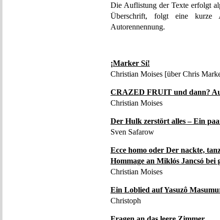
Die Auflistung der Texte erfolgt al
Überschrift, folgt eine kurz
Autorennennung.
¡Marker Sí!
Christian Moises [über Chris Marke
CRAZED FRUIT und dann? Auf
Christian Moises
Der Hulk zerstört alles – Ein p
Sven Safarow
Ecce homo oder Der nackte, tan
Hommage an Miklós Jancsó bei 
Christian Moises
Ein Loblied auf Yasuzô Masum
Christoph
Fragen an das leere Zimmer