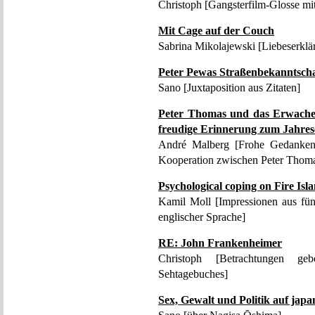
Christoph [Gangsterfilm-Glosse mi
Mit Cage auf der Couch
Sabrina Mikolajewski [Liebeserklä
Peter Pewas Straßenbekanntsch
Sano [Juxtaposition aus Zitaten]
Peter Thomas und das Erwachen
freudige Erinnerung zum Jahre
André Malberg [Frohe Gedanken 
Kooperation zwischen Peter Thoma
Psychological coping on Fire Isl
Kamil Moll [Impressionen aus fünf
englischer Sprache]
RE: John Frankenheimer
Christoph [Betrachtungen g
Sehtagebuches]
Sex, Gewalt und Politik auf japa