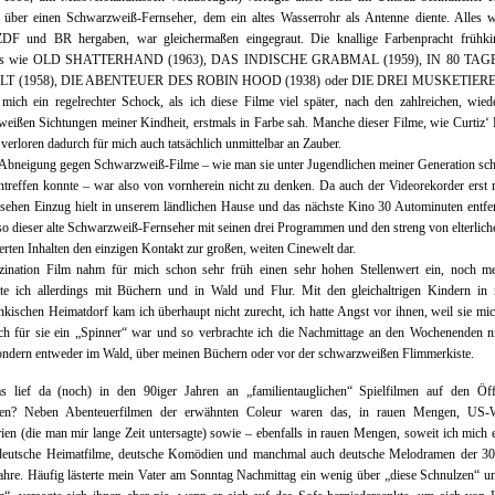
h über einen Schwarzweiß-Fernseher, dem ein altes Wasserrohr als Antenne diente. Alles 
F und BR hergaben, war gleichermaßen eingegraut. Die knallige Farbenpracht frühkin
its wie OLD SHATTERHAND (1963), DAS INDISCHE GRABMAL (1959), IN 80 TA
LT (1958), DIE ABENTEUER DES ROBIN HOOD (1938) oder DIE DREI MUSKETIERE 
mich ein regelrechter Schock, als ich diese Filme viel später, nach den zahlreichen, wied
eißen Sichtungen meiner Kindheit, erstmals in Farbe sah. Manche dieser Filme, wie Curti
rloren dadurch für mich auch tatsächlich unmittelbar an Zauber.
Abneigung gegen Schwarzweiß-Filme – wie man sie unter Jugendlichen meiner Generation sc
ntreffen konnte – war also von vornherein nicht zu denken. Da auch der Videorekorder erst
sehen Einzug hielt in unserem ländlichen Hause und das nächste Kino 30 Autominuten entfe
also dieser alte Schwarzweiß-Fernseher mit seinen drei Programmen und den streng von elterlic
ierten Inhalten den einzigen Kontakt zur großen, weiten Cinewelt dar.
zination Film nahm für mich schon sehr früh einen sehr hohen Stellenwert ein, noch me
hte ich allerdings mit Büchern und in Wald und Flur. Mit den gleichaltrigen Kindern in
änkischen Heimatdorf kam ich überhaupt nicht zurecht, ich hatte Angst vor ihnen, weil sie mi
ich für sie ein „Spinner“ war und so verbrachte ich die Nachmittage an den Wochenenden n
ondern entweder im Wald, über meinen Büchern oder vor der schwarzweißen Flimmerkiste.
 lief da (noch) in den 90iger Jahren an „familientauglichen“ Spielfilmen auf den Öffe
chen? Neben Abenteuerfilmen der erwähnten Coleur waren das, in rauen Mengen, US-W
ien (die man mir lange Zeit untersagte) sowie – ebenfalls in rauen Mengen, soweit ich mich 
deutsche Heimatfilme, deutsche Komödien und manchmal auch deutsche Melodramen der 30i
ahre. Häufig lästerte mein Vater am Sonntag Nachmittag ein wenig über „diese Schnulzen“ u