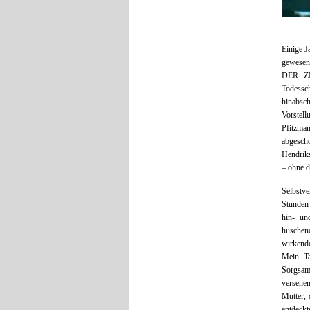
Einige J
gewesen
DER ZI
Todessch
hinabsc
Vorstel
Pfitzman
abgescho
Hendriks
– ohne d
Selbstv
Stunden 
hin- un
huschen
wirkende
Mein Ta
Sorgsam
versehe
Mutter, 
entdeckt