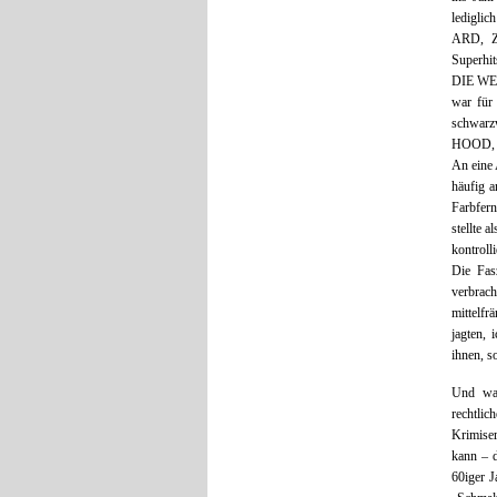
lediglic
ARD, ZD
Superh
DIE WE
war für 
schwarzw
HOOD, ve
An eine 
häufig a
Farbfern
stellte 
kontroll
Die Fas
verbrac
mittelfr
jagten, 
ihnen, s
Und was
rechtli
Krimiser
kann – 
60iger J