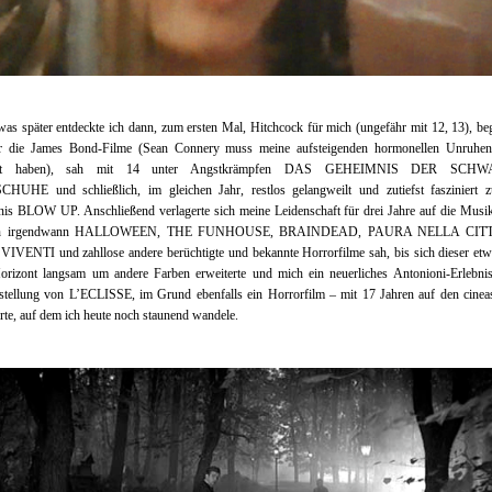
as später entdeckte ich dann, zum ersten Mal, Hitchcock für mich (ungefähr mit 12, 13), beg
r die James Bond-Filme (Sean Connery muss meine aufsteigenden hormonellen Unruhe
dert haben), sah mit 14 unter Angstkrämpfen DAS GEHEIMNIS DER SCH
UHE und schließlich, im gleichen Jahr, restlos gelangweilt und zutiefst fasziniert zu
is BLOW UP. Anschließend verlagerte sich meine Leidenschaft für drei Jahre auf die Musi
nn irgendwann HALLOWEEN, THE FUNHOUSE, BRAINDEAD, PAURA NELLA CIT
IVENTI und zahllose andere berüchtigte und bekannte Horrorfilme sah, bis sich dieser etw
orizont langsam um andere Farben erweiterte und mich ein neuerliches Antonioni-Erlebnis
stellung von L’ECLISSE, im Grund ebenfalls ein Horrorfilm – mit 17 Jahren auf den cineas
rte, auf dem ich heute noch staunend wandele.