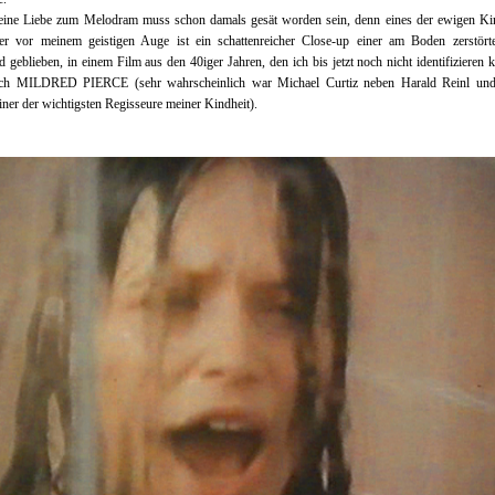
ine Liebe zum Melodram muss schon damals gesät worden sein, denn eines der ewigen Kin
der vor meinem geistigen Auge ist ein schattenreicher Close-up einer am Boden zerstört
 geblieben, in einem Film aus den 40iger Jahren, den ich bis jetzt noch nicht identifizieren 
ich MILDRED PIERCE (sehr wahrscheinlich war Michael Curtiz neben Harald Reinl und
iner der wichtigsten Regisseure meiner Kindheit).