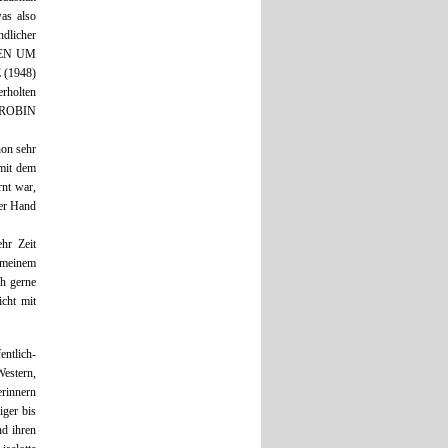
was also
dlicher
GEN UM
(1948)
erholten
z‘ ROBIN
hon sehr
 mit dem
rnt war,
her Hand
hr Zeit
 meinem
ch gerne
icht mit
ntlich-
estern,
erinnern
ger bis
nd ihren