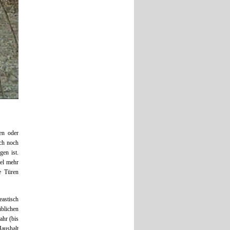
en oder
ich noch
en ist.
fel mehr
e Türen
eastisch
üblichen
ahr (bis
aushalt