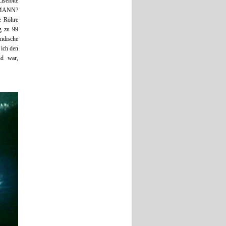
iselotte
N MANN?
e Röhre
ng zu 99
indische
 ich den
nd war,