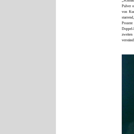
„Schmalz
Pulver 
von Kur
starrend
Prozent 
Doppel-P
zweiten
verständ