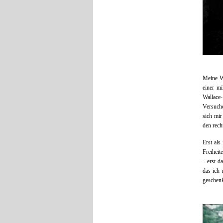
Meine Wi
einer mi
Wallace-
Versuch
sich mir
den rech
Erst als
Freiheit
– erst d
das ich
geschenk