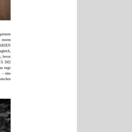
eisterte
n enorm
WARZEN
gleich,
k, bevor
TÀ DEI
as enge
 – eine
tischen