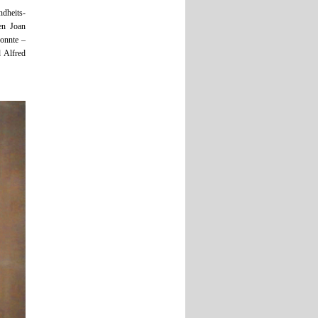
dheits-
en Joan
konnte –
 Alfred