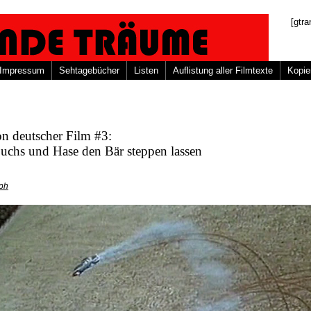
[gtra
Impressum
Sehtagebücher
Listen
Auflistung aller Filmtexte
Kopie
n deutscher Film #3:
uchs und Hase den Bär steppen lassen
oph