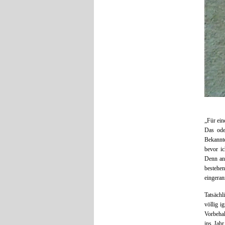
„Für ei
Das ode
Bekannte
bevor i
Denn an 
bestehe
eingeran
Tatsächl
völlig i
Vorbehal
ins Jah