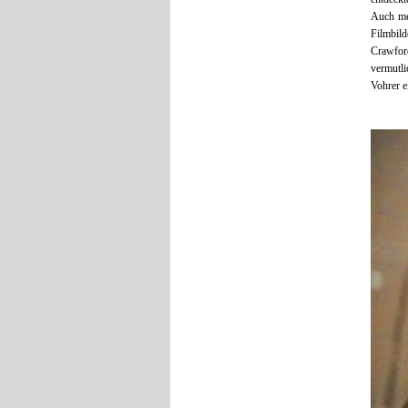
Auch me
Filmbil
Crawford
vermutl
Vohrer e