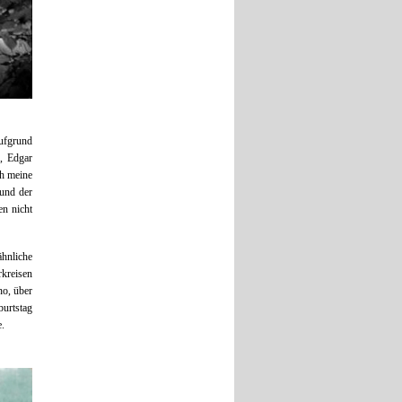
aufgrund
-, Edgar
ch meine
und der
en nicht
ähnliche
rkreisen
no, über
urtstag
e.