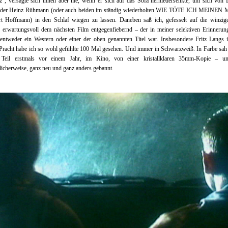
“, versagte sich ihnen aber nie, wenn er sich auf das Sofa herniedersenkte, um sich von L
oder Heinz Rühmann (oder auch beiden im ständig wiederholten WIE TÖTE ICH MEINE
t Hoffmann) in den Schlaf wiegen zu lassen. Daneben saß ich, gefesselt auf die winzig
, erwartungsvoll dem nächsten Film entgegenfiebernd – der in meiner selektiven Erinneru
entweder ein Western oder einer der oben genannten Titel war. Insbesondere Fritz Langs 
racht habe ich so wohl gefühlte 100 Mal gesehen. Und immer in Schwarzweiß. In Farbe sah
 Teil erstmals vor einem Jahr, im Kino, von einer kristallklaren 35mm-Kopie – u
licherweise, ganz neu und ganz anders gebannt.