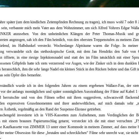
ahre später (um dem kindlichen Zeitempfinden Rechnung zu tragen), ich muss wohl 7 oder 8 J
 sein, verbannte mich mein Vater aus dem Wohnzimmer, um sich Alfred Vohrers Edgar Walla
NKER anzusehen. Von den unheimlichen Klängen der Peter Thomas-Musik und gra
reien angezogen, sah ich den Film heimlich, von den obersten Treppenstufen zu meinem Zi
hielend, im Halbdunkel versteckt. Wochenlange Alpträume waren die Folge. In meiner
lung verwandelte sich das stethoskopische Gerät, mit dem Jan Hendriks den Safe von 
n öffnete, in eine riesige Injektionsnadel und statt des im Film tatsächlich mit einer Spr
ssenen Giftpfeils hatte ich stets verzerrend vor Augen, wie der Zinker sich in dem dunklen
 heranschlich, ihm die sehr lange Nadel ein kleines Stück in den Rücken bohrte und das Gift in
as sein Opfer dies bemerkte.
erständlich wurde ich in den folgenden Jahren zu einem ergebenen Wallace-Fan, der stet
vor der anfangs montäglichen und später sonntäglichen Ausstrahlung der Filme auf Kabel 1
d herrutschte und von den Filmen selbst mit ihren suggestiven, schwarzweiß flackern
den expressiven Gruselmomenten und ihrer anderweltlichen, auf mich damals sehr „
n Ästhetik, regelmäßig an den Rand der Suspense-Ekstase getrieben.
schengeld investierte ich in VHS-Kassetten zum Aufnehmen, zum Verdinglichen der Be
 mit einem braunen Papierumschlag getarnt, versteckte ich die mit einer verruchten „
ne Kaufkassette von ZIMMER 13 unter einer Kommode in meinem Zimmer, auf dass meine b
der meine Obsession für diese „brutalen und schrecklichen“ Filme sehr unrecht war, sie nicht 
e.