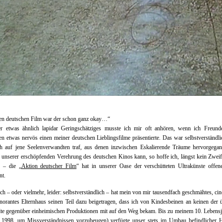
nen deutschen Film war der schon ganz okay…“
r etwas ähnlich lapidar Geringschätziges musste ich mir oft anhören, wenn ich Freund
n etwas nervös einen meiner deutschen Lieblingsfilme präsentierte.
Das war selbstverständl
ch auf jene Seelenverwandten traf, aus denen inzwischen Eskalierende Träume hervorgegang
unserer erschöpfenden Verehrung des deutschen Kinos kann, so hoffe ich, längst kein Zwei
n – die „
Aktion deutscher Film
“ hat in unserer Oase der verschütteten Ultrakünste offen
nt.
ich – oder vielmehr, leider: selbstverständlich – hat mein von mir tausendfach geschmähtes, cin
gnorantes Elternhaus seinen Teil dazu beigetragen, dass ich von Kindesbeinen an keinen der 
te gegenüber einheimischen Produktionen mit auf den Weg bekam. Bis zu meinem 10. Lebensj
r 1998, um Missverständnissen vorzubeugen) verfügte unser stets im Umbau befindlicher H