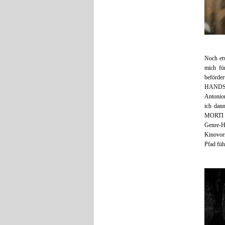
Noch etw
mich fü
beför
HANDSCH
Antonion
ich da
MORTI V
Genre-H
Kinovor
Pfad füh