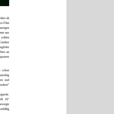
ahre alt
ce-Film
usigen
mmer aus
 wilden
Günther
ungfeder
 Büro an
jezierte
s schon
 unruhig
den und
modern“
gierde.
FSK 16“
esorgte
zufällig