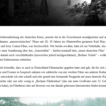
ederentdeckung des deutschen Kinos, jenseits der in der Zwischenzeit nostalgisierten und 
litanten „auteurroristischen“ Phase mit 18, 19 Jahren ins Hintertreffen geratenen Karl May
 und Jerry Cotton-Filme, war beschwerlich. Wie bereits erwähnt, hatte ich nie Vorbehalte, do
e einer Annäherung über den „Autorenfilm“ – hierbei nominell dem „neuen deutschen Film“ 
 damals noch verschließenden (inzwischen jedoch hochgeschätzten) „Berliner Schule“ – wollt
ten Enthusiasmus entfachen.
 ich feststellte, dass es auch in Deutschland Filmemacher gegeben hatte und gab, die für sich 
en und Formen in Anspruch nahmen wie zahlreiche von mir verehrte Filme aus anderen Kultu
a entwickelte ich sehr schnell und sehr gezielt eine brennende Neugierde auf jenes deutsche Ki
 nichts oder nur sehr wenig in „Reclams Filmlexikon“ (das mir mein Großvater zum 12. Geb
t hatte), im Filmdienst oder auf diversen von mir damals gelesenen Internetseiten finden konnt