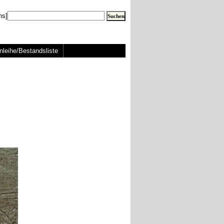
ns]
nleihe/Bestandsliste