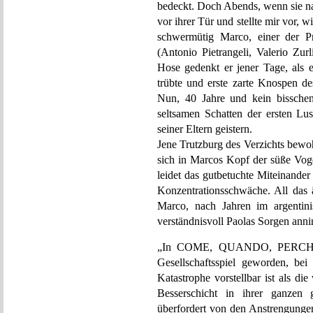
bedeckt. Doch Abends, wenn sie nac
vor ihrer Tür und stellte mir vor, w
schwermütig Marco, einer de
(Antonio Pietrangeli, Valerio Zur
Hose gedenkt er jener Tage, als 
trübte und erste zarte Knospen d
Nun, 40 Jahre und kein bisschen
seltsamen Schatten der ersten Lus
seiner Eltern geistern.
Jene Trutzburg des Verzichts bewoh
sich in Marcos Kopf der süße Voge
leidet das gutbetuchte Miteinande
Konzentrationsschwäche. All das ä
Marco, nach Jahren im argentini
verständnisvoll Paolas Sorgen ann
„In COME, QUANDO, PERCHÉ? is
Gesellschaftsspiel geworden, be
Katastrophe vorstellbar ist als d
Besserschicht in ihrer ganzen g
überfordert von den Anstrengungen