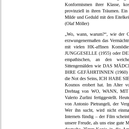
Konformismen ihrer Klasse, kos
provinziell in ihren Träumen. Ein
Milde und Geduld mit den Eitelkei
(Olaf Möller)
„Wo, wann, warum?“, wie der Orig
erzwungenermaßen das Vermächtni
mit vielen HK-affinen Komödi
JUNGGESELLE (1955) oder DER
empathischen, an den weic
Sittengemälden wie DAS MÄ
IHRE GEFÄHRTINNEN (1960) sow
die Not des Seins, ICH HABE S
Kosmos erobert hat. Im Alter vo
Drehtag von WO, WANN, MIT 
Valerio Zurlini fertiggestellt. He
von Antonio Pietrangeli, der Verg
Wer ihn sucht, wird nicht einma
Internets fündig – der Film sche
unsere Freude, als uns eine gute M