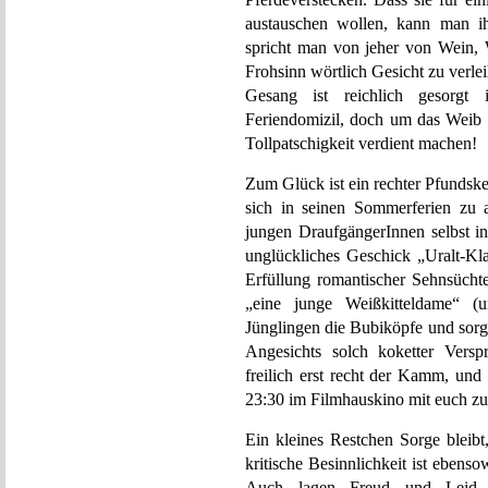
austauschen wollen, kann man ih
spricht man von jeher von Wein
Frohsinn wörtlich Gesicht zu verle
Gesang ist reichlich gesorgt i
Feriendomizil, doch um das Weib 
Tollpatschigkeit verdient machen!
Zum Glück ist ein rechter Pfundsk
sich in seinen Sommerferien zu 
jungen DraufgängerInnen selbst in
unglückliches Geschick „Uralt-Kla
Erfüllung romantischer Sehnsüchte
„eine junge Weißkitteldame“ (
Jünglingen die Bubiköpfe und sorg
Angesichts solch koketter Versp
freilich erst recht der Kamm, un
23:30 im Filmhauskino mit euch zu
Ein kleines Restchen Sorge bleib
kritische Besinnlichkeit ist eben
Auch lagen Freud und Leid i