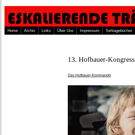
Home
Archiv
Links
Über Uns
Impressum
Sehtagebücher
13. Hofbauer-Kongress,
Das Hofbauer-Kommando