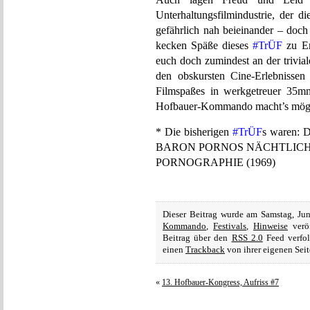
Unterhaltungsfilmindustrie, der di
gefährlich nah beieinander – doch
kecken Späße dieses
#TrÜF
zu Er
euch doch zumindest an der trivial
den obskursten Cine-Erlebnissen 
Filmspaßes in werkgetreuer 35mm
Hofbauer-Kommando macht’s mögl
* Die bisherigen ‪
#‎TrÜF
s‬ waren
BARON PORNOS NÄCHTLICHE
PORNOGRAPHIE (1969)
Dieser Beitrag wurde am Samstag, Ju
Kommando
,
Festivals
,
Hinweise
veröf
Beitrag über den
RSS 2.0
Feed verfol
einen
Trackback
von ihrer eigenen Seit
«
13. Hofbauer-Kongress, Aufriss #7