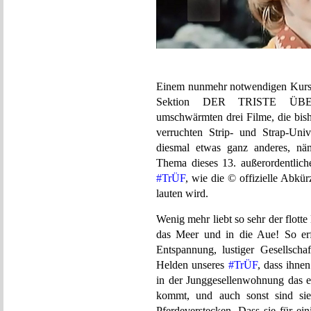
Einem nunmehr notwendigen Kurswe
Sektion DER TRISTE ÜBE
umschwärmten drei Filme, die bish
verruchten Strip- und Strap-Un
diesmal etwas ganz anderes, nä
Thema dieses 13. außerordentlich
#‎TrÜF
‬, wie die © offizielle Abkü
lauten wird.
Wenig mehr liebt so sehr der flotte
das Meer und in die Aue! So erf
Entspannung, lustiger Gesellscha
Helden unseres
#TrÜF
, dass ihne
in der Junggesellenwohnung das e
kommt, und auch sonst sind si
Pferdeverstecken.
Dass sie für e