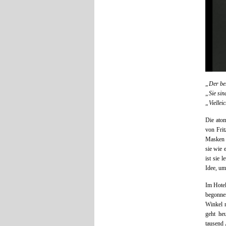
„Der ber
„Sie si
„Viellei
Die atom
von Frit
Masken f
sie wie 
ist sie 
Idee, um
Im Hotel
begonnen
Winkel 
geht heu
tausend 