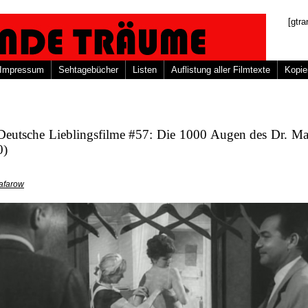
[gtra
Impressum
Sehtagebücher
Listen
Auflistung aller Filmtexte
Kopie
Deutsche Lieblingsfilme #57: Die 1000 Augen des Dr. M
0)
afarow