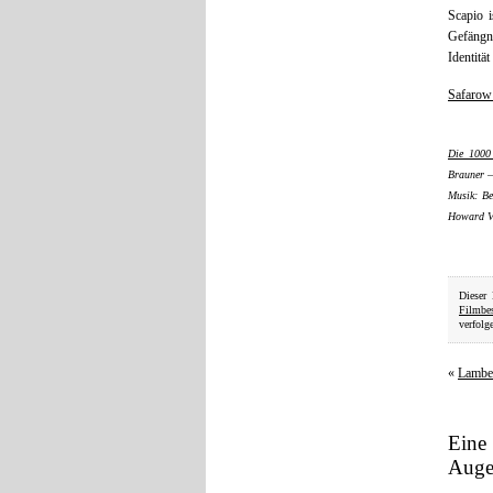
Scapio i
Gefängn
Identitä
Safarow 
Die 1000
Brauner –
Musik: Be
Howard V
Dieser
Filmbe
verfolg
«
Lambe
Eine
Auge