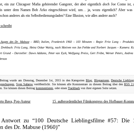
st, ein zur Chicagoer Mafia gehörender Gangster, der aber eigentlich
doch
Joe Como ist, a
is unter dem Namen Bob Arko eingeschleust wird, um… ja, wozu eigentlich? Aber was i
t schon anderes als ein Selbstbedienungsladen? Eine Illusion, wie alles andere auch?
schreibt
 Augen des Dr. Mabuse
– BRD, Italien, Frankreich 1960 – 103 Minuten – Regie: Fritz Lang – Produktio
 Drehbuch: Fritz Lang, Heinz Oskar Wuttig, nach Motiven von Jan Fethke und Norbert Jacques – Kamera: K
rt Grund – Darsteller: Dawn Addams, Peter van Eyck, Wolfgang Preiss, Gert Fröbe, Werner Peters, Andrea
ernon
 Beitrag wurde am Dienstag, Dezember 1st, 2015 in den Kategorien
Blog
,
Blogautoren
,
Deutsche Liebling
sprechungen
,
Sven Safarow
veröffentlicht. Sie können alle Kommentare zu diesem Beitrag über den
RSS 2.
en. Sie können diesen Beitrag
kommentieren
, oder einen
Trackback
von ihrer eigenen Seite setzen.
rto Bava, Pop-Auteur
15. außerordentlicher Filmkongress des Hofbauer-Kom
 Antwort zu “100 Deutsche Lieblingsfilme #57: Die 
n des Dr. Mabuse (1960)”