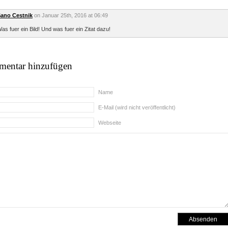
ano Cestnik
on Januar 25th, 2016 at 06:49
as fuer ein Bild! Und was fuer ein Zitat dazu!
entar hinzufügen
Name
E-Mail (wird nicht veröffentlicht)
Webseite