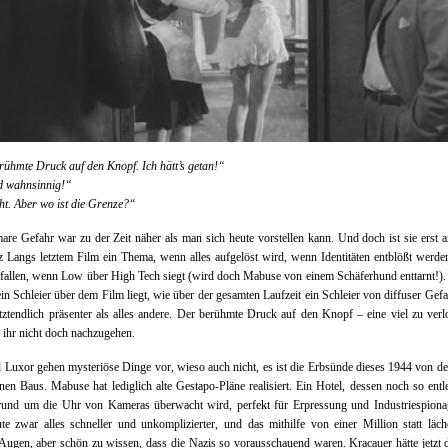
ühmte Druck auf den Knopf. Ich hätt’s getan!“
nd wahnsinnig!“
cht. Aber wo ist die Grenze?“
are Gefahr war zu der Zeit näher als man sich heute vorstellen kann. Und doch ist sie erst
z Langs letztem Film ein Thema, wenn alles aufgelöst wird, wenn Identitäten entblößt werd
allen, wenn Low über High Tech siegt (wird doch Mabuse von einem Schäferhund enttarnt!)
ein Schleier über dem Film liegt, wie über der gesamten Laufzeit ein Schleier von diffuser Gefah
letztendlich präsenter als alles andere. Der berühmte Druck auf den Knopf – eine viel zu ver
 ihr nicht doch nachzugehen.
 Luxor gehen mysteriöse Dinge vor, wieso auch nicht, es ist die Erbsünde dieses 1944 von d
en Baus. Mabuse hat lediglich alte Gestapo-Pläne realisiert. Ein Hotel, dessen noch so entl
rund um die Uhr von Kameras überwacht wird, perfekt für Erpressung und Industriespiona
te zwar alles schneller und unkomplizierter, und das mithilfe von einer Million statt läch
Augen, aber schön zu wissen, dass die Nazis so vorausschauend waren. Kracauer hätte jetzt d