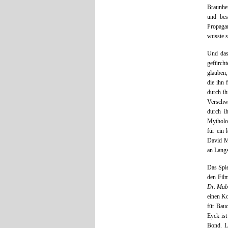
Braunhem
und bes
Propagan
wusste 
Und das 
gefürcht
glauben,
die ihn 
durch ih
Verschwö
durch i
Mytholog
für ein 
David Ma
an Langs
Das Spie
den Fil
Dr. Mab
einen Ko
für Bauc
Eyck ist
Bond. L