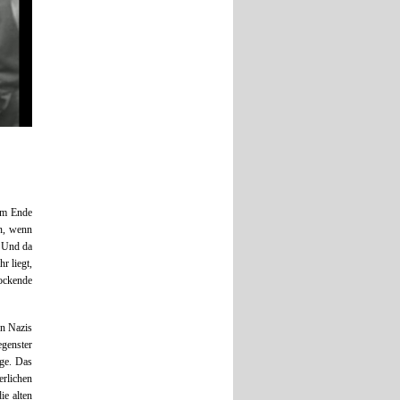
 am Ende
en, wenn
. Und da
r liegt,
lockende
en Nazis
egenster
ge. Das
erlichen
ie alten