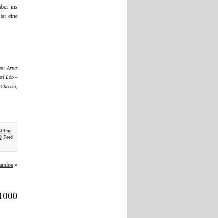
ber ins
st eine
n: Artur
arl Löb –
 Checchi,
sfilme
,
0
Feed
mandos
»
1000