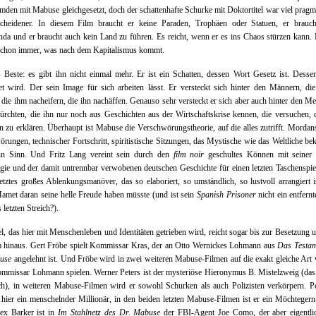
den mit Mabuse gleichgesetzt, doch der schattenhafte Schurke mit Doktortitel war viel pragm
cheidener. In diesem Film braucht er keine Paraden, Trophäen oder Statuen, er brauch
da und er braucht auch kein Land zu führen. Es reicht, wenn er es ins Chaos stürzen kann
schon immer, was nach dem Kapitalismus kommt.
Beste: es gibt ihn nicht einmal mehr. Er ist ein Schatten, dessen Wort Gesetz ist. Dess
et wird. Der sein Image für sich arbeiten lässt. Er versteckt sich hinter den Männern, di
 die ihm nacheifern, die ihn nachäffen. Genauso sehr versteckt er sich aber auch hinter den M
fürchten, die ihn nur noch aus Geschichten aus der Wirtschaftskrise kennen, die versuchen, 
n zu erklären. Überhaupt ist Mabuse die Verschwörungstheorie, auf die alles zutrifft. Mordan
rungen, technischer Fortschritt, spiritistische Sitzungen, das Mystische wie das Weltliche 
hn Sinn. Und Fritz Lang vereint sein durch den
film noir
geschultes Können mit seiner 
ie und der damit untrennbar verwobenen deutschen Geschichte für einen letzten Taschenspiel
letztes großes Ablenkungsmanöver, das so elaboriert, so umständlich, so lustvoll arrangiert i
met daran seine helle Freude haben müsste (und ist sein
Spanish Prisoner
nicht ein entfern
 letzten Streich?).
l, das hier mit Menschenleben und Identitäten getrieben wird, reicht sogar bis zur Besetzung 
m hinaus. Gert Fröbe spielt Kommissar Kras, der an Otto Wernickes Lohmann aus
Das Testam
use
angelehnt ist. Und Fröbe wird in zwei weiteren Mabuse-Filmen auf die exakt gleiche Art 
mmissar Lohmann spielen. Werner Peters ist der mysteriöse Hieronymus B. Mistelzweig (das
h), in weiteren Mabuse-Filmen wird er sowohl Schurken als auch Polizisten verkörpern. P
 hier ein menschelnder Millionär, in den beiden letzten Mabuse-Filmen ist er ein Möchteger
ex Barker ist in
Im Stahlnetz des Dr. Mabuse
der FBI-Agent Joe Como, der aber eigentli