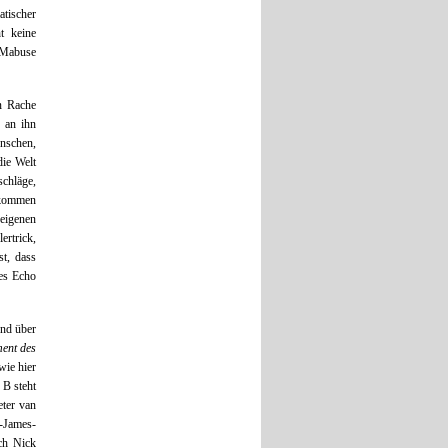
atischer
t keine
. Mabuse
en Rache
e an ihn
enschen,
die Welt
schläge,
bekommen
eigenen
ertrick,
st, dass
tes Echo
und über
ent des
wie hier
 B steht
eter van
n-James-
ch Nick