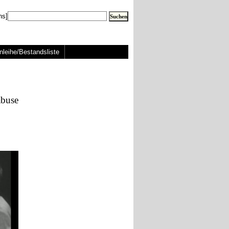
ns]
nleihe/Bestandsliste
abuse