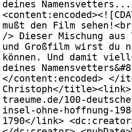
deines Namensvetters...
<content:encoded><![CDA
mußt den Film sehen!<br

/> Dieser Mischung aus 
und Großfilm wirst du n
können. Und damit viell
deines Namensvetters&#8
</content:encoded> </it
Christoph</title><link>
traeume.de/100-deutsche
insel-ohne-hoffnung-198
1790</link> <dc:creator
</dc:creator> <pubDate>