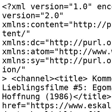
<?xml version="1.0" enc
version="2.0"

xmlns:content="http://p
tent/"

xmlns:dc="http://purl.o
xmlns:atom="http://www.
xmlns:sy="http://purl.o
ion/"

> <channel><title> Komm
Lieblingsfilme #5: Egom
Hoffnung (1986)</title>
href="https://www.eskal