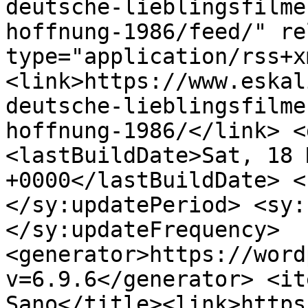
deutsche-lieblingsfilme
hoffnung-1986/feed/" re
type="application/rss+x
<link>https://www.eskal
deutsche-lieblingsfilme
hoffnung-1986/</link> <
<lastBuildDate>Sat, 18 
+0000</lastBuildDate> <
</sy:updatePeriod> <sy:
</sy:updateFrequency> 
<generator>https://word
v=6.9.6</generator> <it
Sano</title><link>https