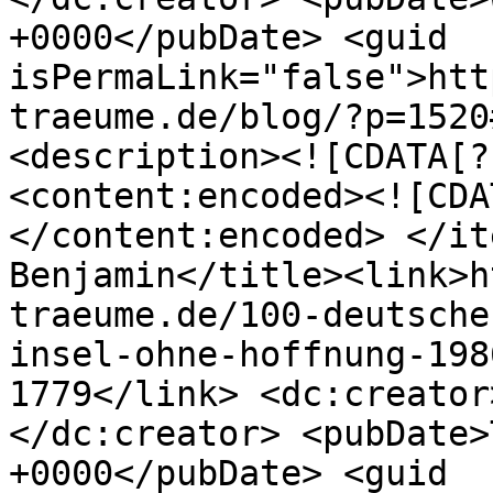
+0000</pubDate> <guid

isPermaLink="false">htt
traeume.de/blog/?p=1520
<description><![CDATA[?
<content:encoded><![CDA
</content:encoded> </it
Benjamin</title><link>h
traeume.de/100-deutsche
insel-ohne-hoffnung-198
1779</link> <dc:creator
</dc:creator> <pubDate>
+0000</pubDate> <guid
