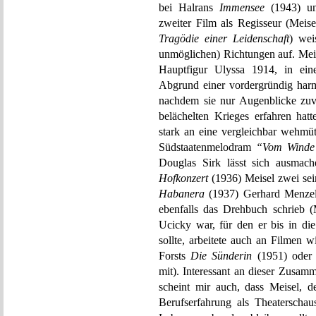
bei Halrans
Immensee
(1943) 
zweiter Film als Regisseur (Meis
Tragödie einer Leidenschaft
) wei
unmöglichen) Richtungen auf. Mein
Hauptfigur Ulyssa 1914, in ei
Abgrund einer vordergründig harm
nachdem sie nur Augenblicke zuv
belächelten Krieges erfahren hatt
stark an eine vergleichbar wehmü
Südstaatenmelodram
“Vom Winde
Douglas Sirk lässt sich ausmac
Hofkonzert
(1936) Meisel zwei sein
Habanera
(1937) Gerhard Menzel,
ebenfalls das Drehbuch schrieb 
Ucicky war, für den er bis in di
sollte, arbeitete auch an Filmen 
Forsts
Die Sünderin
(1951) oder
mit). Interessant an dieser Zusa
scheint mir auch, dass Meisel, de
Berufserfahrung als Theaterscha