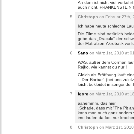
An dem ist nicht viel verkehrt
auch nicht. FRANKENSTEIN fa
Christoph
on Februar 27th, 
Ich habe heute schlechte Lau
Die Filme sind natürlich beide
gebe das „Dracula“ der schwä
der Matratzen-Akrobatik verlie
Sano
on März 1st, 2010 at 0
WAS, außer dem Corman läuft
Rajko, wie kannst du nur!!
Gleich als Eröffnung läuft ein
– Der Barbar“ (bei uns zulet
leicht bekleidet in sengender
igore
on März 1st, 2010 at 1
aähemmm, das hier
„Schade, dass mit “The Pit an
kann man auch ganz anders 
imo laufen da fast nur kracher
Christoph
on März 1st, 2010