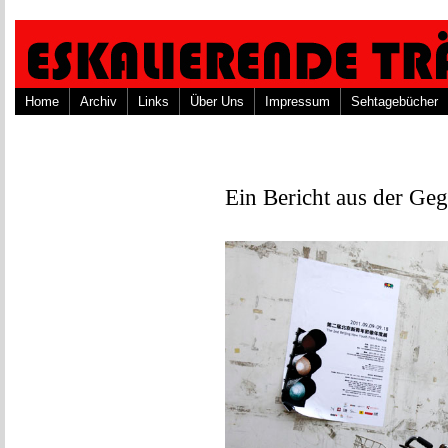
Home
Archiv
Links
Über Uns
Impressum
Sehtagebücher
Ein Bericht aus der Ge