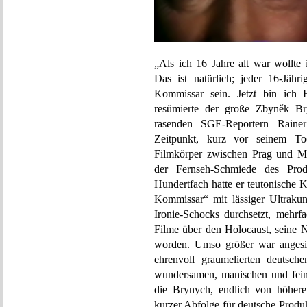
„Als ich 16 Jahre alt war wollte 
Das ist natürlich; jeder 16-Jähr
Kommissar sein. Jetzt bin ich F
resümierte der große Zbyněk B
rasenden SGE-Reportern Raine
Zeitpunkt, kurz vor seinem T
Filmkörper zwischen Prag und M
der Fernseh-Schmiede des Prod
Hundertfach hatte er teutonische 
Kommissar“ mit lässiger Ultrakuns
Ironie-Schocks durchsetzt, mehrf
Filme über den Holocaust, seine 
worden. Umso größer war angesic
ehrenvoll graumelierten deutsch
wundersamen, manischen und feins
die Brynych, endlich von höheren
kurzer Abfolge für deutsche Prod