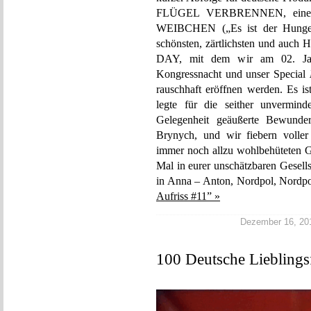
FLÜGEL VERBRENNEN, einer „es
WEIBCHEN („Es ist der Hunger
schönsten, zärtlichsten und auch
DAY, mit dem wir am 02. Jan
Kongressnacht und unser Special
rauschhaft eröffnen werden. Es i
legte für die seither unvermind
Gelegenheit geäußerte Bewund
Brynych, und wir fiebern volle
immer noch allzu wohlbehüteten G
Mal in eurer unschätzbaren Gesell
in Anna – Anton, Nordpol, Nordp
Aufriss #11” »
Dezember 16, 2014
100 Deutsche Lieblings