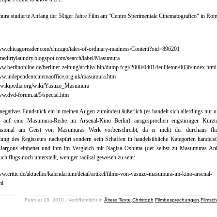
ra studierte Anfang der 50iger Jahre Film am “Centro Sperimentale Cinematografico“ in Rom
ww.chicagoreader.com/chicago/tales-of-ordinary-madness/Content?oid=896201
omedirtylaundry.blogspot.com/search/label/Masumura
ww.berlinonline.de/berliner-zeitung/archiv/.bin/dump.fcgi/2008/0401/feuilleton/0036/index.html
www.independentcinemaoffice.org.uk/masumura.htm
n.wikipedia.org/wiki/Yasuzo_Masumura
ww.dvd-forum.at/5/special.htm
negatives Fundstück ein in meinen Augen zumindest äußerlich (es handelt sich allerdings nur 
 auf eine Masumura-Reihe im Arsenal-Kino Berlin) ausgesprochen engstirniger Kurzte
nsional am Geist von Masumuras Werk vorbeischreibt, da er nicht der durchaus fli
ung des Regisseurs nachspürt sondern sein Schaffen in handelsübliche Kategorien handels
r-Jargons einbettet und ihm im Vergleich mit Nagisa Oshima (der selbst zu Masumuras An
auch flugs noch unterstellt, weniger radikal gewesen zu sein:
ww.critic.de/aktuelles/kalendarium/detail/artikel/filme-von-yasuzo-masumura-im-kino-arsenal-
ml
Februar 28, 2010 | Veröffentlicht in
Ältere Texte
,
Christoph
,
Filmbesprechungen
,
Filmsc