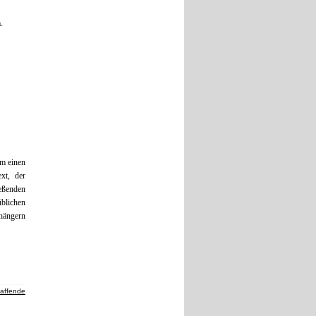
.
um einen
xt, der
eßenden
üblichen
hängern
haffende