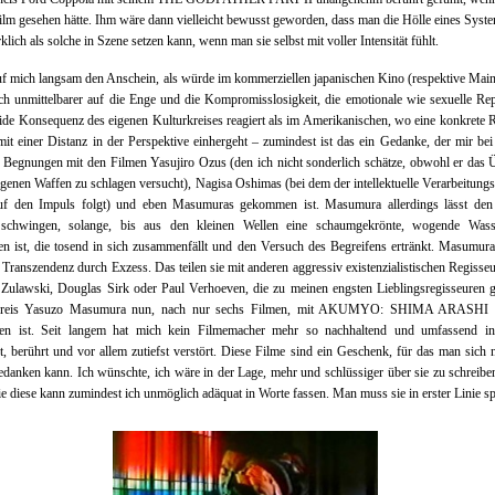
ilm gesehen hätte. Ihm wäre dann vielleicht bewusst geworden, dass man die Hölle eines Syst
klich als solche in Szene setzen kann, wenn man sie selbst mit voller Intensität fühlt.
uf mich langsam den Anschein, als würde im kommerziellen japanischen Kino (respektive Mai
ch unmittelbarer auf die Enge und die Kompromisslosigkeit, die emotionale wie sexuelle Re
ide Konsequenz des eigenen Kulturkreises reagiert als im Amerikanischen, wo eine konkrete 
 mit einer Distanz in der Perspektive einhergeht – zumindest ist das ein Gedanke, der mir be
 Begnungen mit den Filmen Yasujiro Ozus (den ich nicht sonderlich schätze, obwohl er das 
igenen Waffen zu schlagen versucht), Nagisa Oshimas (bei dem der intellektuelle Verarbeitung
auf den Impuls folgt) und eben Masumuras gekommen ist. Masumura allerdings lässt den
 schwingen, solange, bis aus den kleinen Wellen eine schaumgekrönte, wogende Was
n ist, die tosend in sich zusammenfällt und den Versuch des Begreifens ertränkt. Masumur
 Transzendenz durch Exzess. Das teilen sie mit anderen aggressiv existenzialistischen Regisse
Zulawski, Douglas Sirk oder Paul Verhoeven, die zu meinen engsten Lieblingsregisseuren 
reis Yasuzo Masumura nun, nach nur sechs Filmen, mit AKUMYO: SHIMA ARASHI of
eten ist. Seit langem hat mich kein Filmemacher mehr so nachhaltend und umfassend insp
rt, berührt und vor allem zutiefst verstört. Diese Filme sind ein Geschenk, für das man sich n
danken kann. Ich wünschte, ich wäre in der Lage, mehr und schlüssiger über sie zu schreib
e diese kann zumindest ich unmöglich adäquat in Worte fassen. Man muss sie in erster Linie s