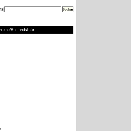
ns]
nleihe/Bestandsliste
e