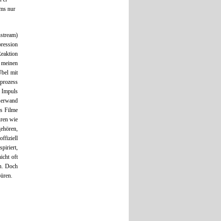
ems nur
nstream)
pression
Reaktion
i meinen
Übel mit
sprozess
 Impuls
serwand
as Filme
uren wie
gehören,
fiziell
iriert,
icht oft
en. Doch
püren.