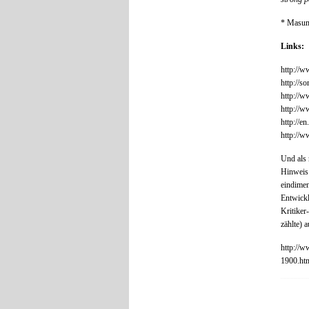
* Masumu
Links:
http://w
http://s
http://w
http://
http://e
http://w
Und als 
Hinweis
eindime
Entwickl
Kritike
zählte) 
http://w
1900.ht