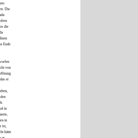
uzo
en. Die
ada
pfern
os die
da
linen
zu Ende
worfen
ichi von
Hoffnung
das er
leben,
 den
ch
nd in
ierte,
ra in
 ist,
ht hätte
 er