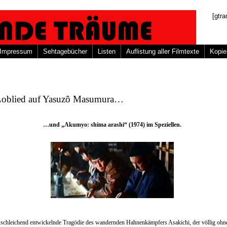
[gtra
Impressum
Sehtagebücher
Listen
Auflistung aller Filmtexte
Kopie
Loblied auf Yasuzô Masumura…
…und „Akumyo: shima arashi“ (1974) im Speziellen.
 schleichend entwickelnde Tragödie des wandernden Hahnenkämpfers Asakichi, der völlig ohn