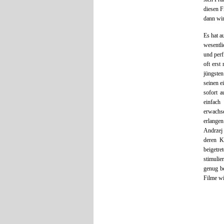
diesen F
dann wir
Es hat a
wesentli
und perf
oft erst
jüngsten
seinen e
sofort 
einfach
erwachse
erlangen
Andrzej 
deren K
beigetr
stimulie
genug be
Filme wi