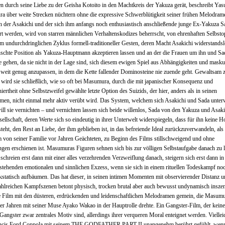
n durch seine Liebe zu der Geisha Kotoito in den Machtkreis der Yakuza gerät, beschreibt Yas
 über weite Strecken nüchtern ohne die expressive Schwerblütigkeit seiner frühen Melodram
n der Asakichi und der sich ihm anfangs noch enthusiastisch anschließende junge Ex-Yakuza S
rt werden, wird von starren männlichen Verhaltenskodizes beherrscht, von ehrenhaften Selbsto
m undurchdringlichen Zyklus formell-traditioneller Gesten, deren Macht Asakichi widerstandsl
chte Position als Yakuza-Hauptmann akzeptieren lassen und an der die Frauen um ihn und Sa
 gehen, da sie nicht in der Lage sind, sich diesem ewigen Spiel aus Abhängigkeiten und masku
 weit genug anzupassen, in dem die Kette fallender Dominosteine nie zuende geht. Gewaltsam 
 wird sie schließlich, wie so oft bei Masumura, durch die mit japanischer Konsequenz und
iertheit ohne Selbstzweifel gewählte letzte Option des Suizids, der hier, anders als in seinen
en, nicht einmal mehr aktiv verübt wird. Das System, welchem sich Asakichi und Sada unter
ill sie vernichten – und vernichten lassen sich beide willenlos, Sada von den Yakuza und Asak
sellschaft, deren Werte sich so eindeutig in ihrer Unterwelt widerspiegeln, dass für ihn keine 
teht, den Rest an Liebe, der ihm geblieben ist, in das befreiende Ideal zurückzuverwandeln, als 
 von seiner Familie vor Jahren Geächteten, zu Beginn des Films stillschweigend und ohne
gen erschienen ist. Masumuras Figuren sehnen sich bis zur völligen Selbstaufgabe danach zu 
 schreien erst dann mit einer alles verzehrenden Verzweiflung danach, steigern sich erst dann in
stehenden emotionalen und sinnlichen Exzess, wenn sie sich in einem rituellen Todeskampf no
kstatisch aufbäumen. Das hat dieser, in seinen intimen Momenten mit observierender Distanz u
ahlreichen Kampfszenen betont physisch, trocken brutal aber auch bewusst undynamisch inszen
e Film mit den düsteren, erdrückenden und leidenschaftlichen Melodramen gemein, die Masumu
er Jahren mit seiner Muse Ayako Wakao in der Hauptrolle drehte. Ein Gangster-Film, der keiner
 Gangster zwar zentrales Motiv sind, allerdings ihrer verqueren Moral enteignet werden. Vielleic
ancis Ford Coppola mit seinem THE GODFATHER PART II unangenehm berührt gefühlt, wenn