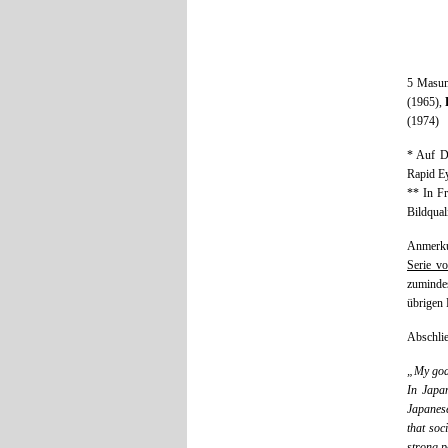
5 Masum
(1965),
(1974)
* Auf D
Rapid Ey
** In Fr
Bildquali
Anmerku
Serie v
zuminde
übrigen 
Abschlie
„My goal
In Japan
Japanese
that soc
strong p