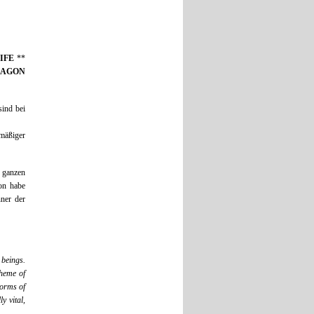
WIFE
**
RAGON
ind bei
 mäßiger
 ganzen
on habe
ner der
 beings.
theme of
norms of
y vital,