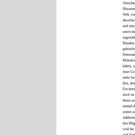
Absichte
Masumura
Welt, vo
absorbie
und eine
unerwüns
zugrunde
Ritualen
gebracht
Determin
Melodram
haben, w
einer Ge
mehr bes
ihm, dem
Erwartun
doch sie
ihnen zu
einmal e
seinen z
stählern
den 60ig
weil die
sich Fr