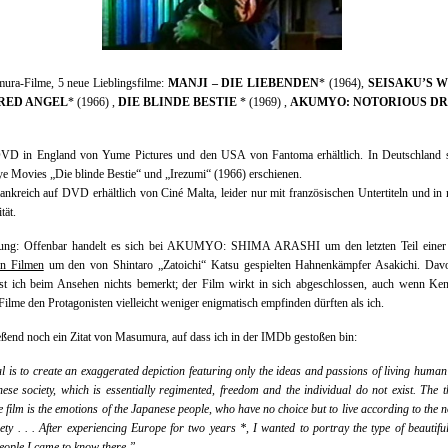
ura-Filme, 5 neue Lieblingsfilme:
MANJI – DIE LIEBENDEN
* (1964),
SEISAKU’S 
RED ANGEL
* (1966) ,
DIE BLINDE BESTIE
* (1969) ,
AKUMYO: NOTORIOUS D
VD in England von Yume Pictures und den USA von Fantoma erhältlich. In Deutschland s
e Movies „Die blinde Bestie“ und „Irezumi“ (1966) erschienen.
ankreich auf DVD erhältlich von Ciné Malta, leider nur mit französischen Untertiteln und in
tät.
ng: Offenbar handelt es sich bei AKUMYO: SHIMA ARASHI um den letzten Teil einer
on Filmen
um den von Shintaro „Zatoichi“ Katsu gespielten Hahnenkämpfer Asakichi. Dav
st ich beim Ansehen nichts bemerkt; der Film wirkt in sich abgeschlossen, auch wenn Ken
Filme den Protagonisten vielleicht weniger enigmatisch empfinden dürften als ich.
ßend noch ein Zitat von Masumura, auf dass ich in der IMDb gestoßen bin:
 is to create an exaggerated depiction featuring only the ideas and passions of living human
ese society, which is essentially regimented, freedom and the individual do not exist. The 
 film is the emotions of the Japanese people, who have no choice but to live according to the 
iety . . . After experiencing Europe for two years *, I wanted to portray the type of beautifull
eople I came to know there.”