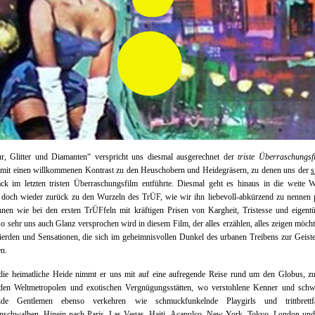
r, Glitter und Diamanten“ verspricht uns diesmal ausgerechnet der
triste Überraschungsf
damit einen willkommenen Kontrast zu den Heuschobern und Heidegräsern, zu denen uns der
s
ck im letzten tristen Überraschungsfilm entführte. Diesmal geht es hinaus in die weite W
 doch wieder zurück zu den Wurzeln des TrÜF, wie wir ihn liebevoll-abkürzend zu nennen 
nen wie bei den ersten TrÜFfeln mit kräftigen Prisen von Kargheit, Tristesse und eigent
so sehr uns auch Glanz versprochen wird in diesem Film, der alles erzählen, alles zeigen möch
erden und Sensationen, die sich im geheimnisvollen Dunkel des urbanen Treibens zur Geist
en.
n die heimatliche Heide nimmt er uns mit auf eine aufregende Reise rund um den Globus, z
nden Weltmetropolen und exotischen Vergnügungsstätten, wo verstohlene Kenner und schw
nde Gentlemen ebenso verkehren wie schmuckfunkelnde Playgirls und trittbrettf
inschwalben. Hinein nach Paris, Las Vegas, Haiti, Acapulco, New York, Tokyo, London und 