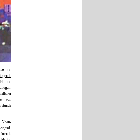
ilm
und
ingende
elt und
pflegen.
ümlicher
te – von
erstunde
u Neon-
eigend-
ahrende
bis ins