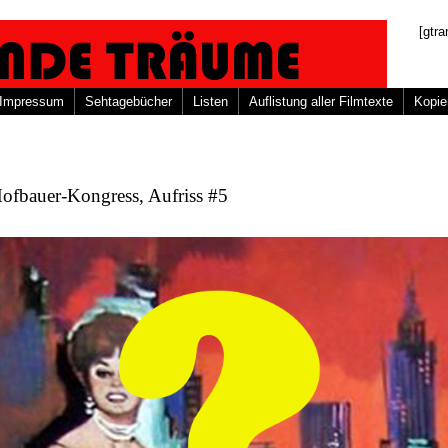
[gtra
Impressum
Sehtagebücher
Listen
Auflistung aller Filmtexte
Kopie
ofbauer-Kongress, Aufriss #5