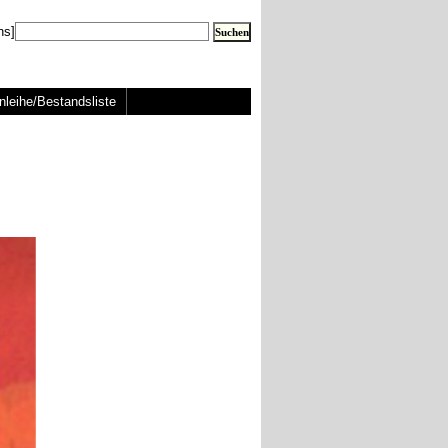
ns]
nleihe/Bestandsliste