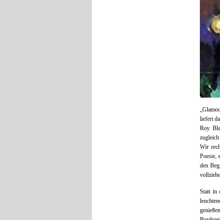
„Glamou
liefert 
Roy Bla
zugleich
Wir rech
Poesie, 
den Begi
vollzieh
Statt i
leuchte
genieße
Bordste