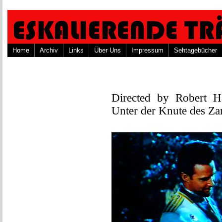
Home
Archiv
Links
Über Uns
Impressum
Sehtagebücher
Directed by Robert 
Unter der Knute des Za