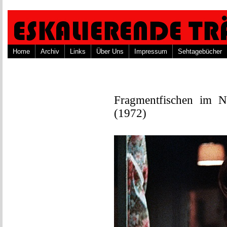
Home
Archiv
Links
Über Uns
Impressum
Sehtagebücher
Fragmentfischen im N
(1972)