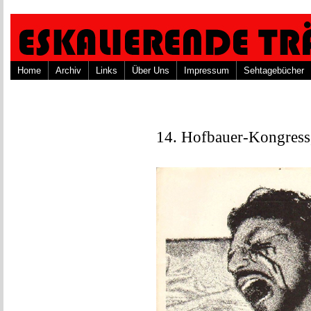
Home
Archiv
Links
Über Uns
Impressum
Sehtagebücher
14. Hofbauer-Kongress,