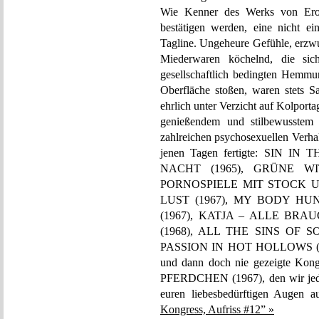
Wie Kenner des Werks von Erot
bestätigen werden, eine nicht e
Tagline. Ungeheure Gefühle, erzw
Miederwaren köchelnd, die sic
gesellschaftlich bedingten Hemm
Oberfläche stoßen, waren stets S
ehrlich unter Verzicht auf Kolpor
genießendem und stilbewusstem
zahlreichen psychosexuellen Verha
jenen Tagen fertigte: SIN 
NACHT (1965), GRÜNE WI
PORNOSPIELE MIT STOCK U
LUST (1967), MY BODY HUN
(1967), KATJA – ALLE BRAU
(1968), ALL THE SINS OF S
PASSION IN HOT HOLLOWS (1969)
und dann doch nie gezeigte K
PFERDCHEN (1967), den wir jedo
euren liebesbedürftigen Augen a
Kongress, Aufriss #12” »