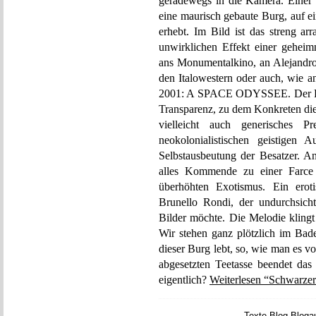
geradewegs in die Kamera. Einer v
eine maurisch gebaute Burg, auf e
erhebt. Im Bild ist das streng a
unwirklichen Effekt einer gehei
ans Monumentalkino, an Alejan
den Italowestern oder auch, wie a
2001: A SPACE ODYSSEE. Der Film 
Transparenz, zu dem Konkreten dies
vielleicht auch generisches 
neokolonialistischen geistigen 
Selbstausbeutung der Besatzer. An
alles Kommende zu einer Farce 
überhöhten Exotismus. Ein eroti
Brunello Rondi, der undurchsicht
Bilder möchte. Die Melodie klingt
Wir stehen ganz plötzlich im Bade
dieser Burg lebt, so, wie man es vo
abgesetzten Teetasse beendet das 
eigentlich?
Weiterlesen “Schwarzer