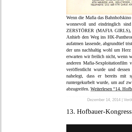
Wenn die Mafia das Bahnhofskino 
wonnevoll und eindringlich sin
ZERSTÖRER (MAFIA GIRLS), der
Anhieb den Weg ins HK-Pantheon 
aufatmen lassende, abgrundtief tri
der uns nachhaltig wohl um Herz
erwarten wir freilich nicht, wenn 
anderen Mafia-Sexploitationfi
veröffentlicht wurde und dess
nahelegt, dass er bereits mit 
runtergekurbelt wurde, um auf zwi
abzugreifen.
Weiterlesen “14. Hofb
Dezember 14, 2014 | Veröf
13. Hofbauer-Kongress,