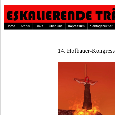
Home
Archiv
Links
Über Uns
Impressum
Sehtagebücher
14. Hofbauer-Kongress,