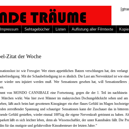
[gtra
Impressum
Sehtagebücher
Listen
Auflistung aller Filmtexte
Kopie
el-Zitat der Woche
sationslust ist wie Fressgier. Wer einen appetitlichen Batzen verschlungen hat, den verlangt
ubefriedigung. Mit der Schaubefriedigung ist es ähnlich. Die Lust am Nervenkitzel ist wie ein
er wieder neu injiziert werden muß. Wer Sensationen gesehen hat, will Sensationelleres 
en.
ommt von MONDO CANNIBALE eine Fortsetzung, gegen die der 1. Teil im nachhinein 
 Märchen wirkt. Was hier zwei Männer im malaysischen Dschungeldickicht sehen und am 
leben, läßt auch beim hart gesottenen Kinogänger ein eher flaues Gefühl im Magen hochsteig
nden zerreißender Spannung und schauriger Sensationen kann der Zuschauer das in bitterem
ende Gefühl genießen, wieder einmal 100%ig die eigene Nervenkraft getrimmt zu haben. Al
arkett läßt es sich leichter leben, denn als Wissenschaftler, der unter Kannibalen fällt. Die Pre
ilm für das mutigste und gefahrvollste Kinoabenteuer der letzten Jahre.“