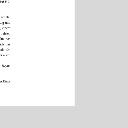
BALE 2.
 wollte.
udig und
, einem
 reizten
ilm, das
ich das
nde des
or allem
. Heyne
en
,
Zitate