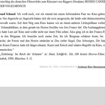
ratschlag des deutschen Filmverleihs zum Kinostart von Ruggero Deodatos MONDO CANNI
 DER VOGELMENSCH.
 und Schund
. Ich weiß noch, wie ich einmal mit einem befreundeten Paar ins Kino gehen
ns
Von Angesicht zu Angesicht
hatten sich die zwei ausgesucht, die beide sehr diskussionsfre
bewußt waren. Auf dem Weg zum Kino kamen wir an einem anderen Lichtspielhaus vorbei
n Schmuddelkino, in dem gerade ein Horror-Sexfilm von Jess Franco lief. Die Aushangphotos
h hatte Lust auf Kino und wollte nicht nur einen Film sehen. Also ging ich in den Franco-F
 in den Bergman. Ich brauchte noch meine Zeit, bis ich Bergman schätzen lernte, bis 
tische, die Poesie und den Horror entdeckte in
Das siebte Siegel
,
Das Schweigen
,
Die Stu
ie Kunst Francos hatte ich längst erkannt. Kunst und Kitsch sind relative Begriffe im Kino, v
tastischen.“
„Einleitung: Im Reich der Schatten“ in: Hans Schifferle: Die 100 besten Horror-Filme
iothek, 1994, München. S. 11.
Oktober 22, 2011 | Veröffentlicht in
Andreas
,
Blog
,
Blogautor