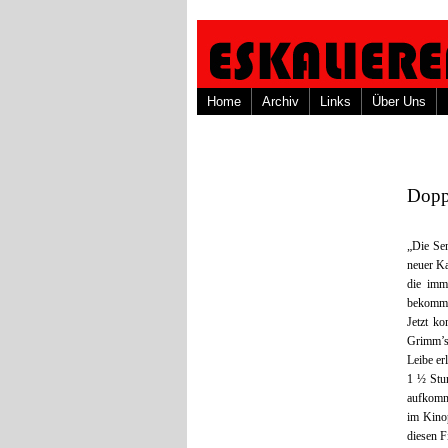
Home
Archiv
Links
Über Uns
Dopp
„Die Sen
neuer Ka
die imm
bekomm
Jetzt k
Grimm’s
Leibe er
1 ½ Stu
aufkomm
im Kinop
diesen F