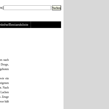
ns]
nleihe/Bestandsliste
 es nach
e Droge,
geboten
wie ein
eigenen
en. Nach
 Lachen
s Zeuge
sse hält