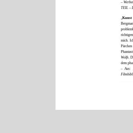
– Werbe
TEIL –
„
Kunst
Bergma
problem
richtige
mich. Ic
Pärchen
Phantas
Wolfs
. D
dem phan
– Aus: 
Filmbibl