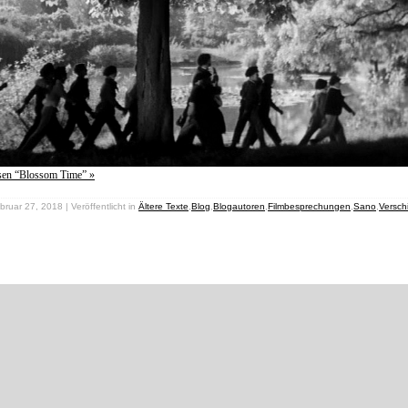
esen “Blossom Time” »
bruar 27, 2018 | Veröffentlicht in
Ältere Texte
,
Blog
,
Blogautoren
,
Filmbesprechungen
,
Sano
,
Versch