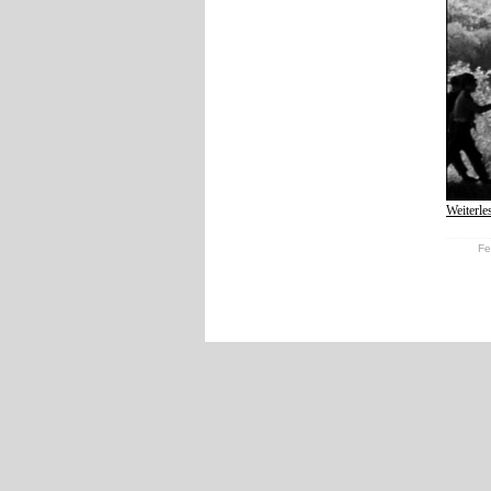
Weiterl
Fe