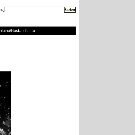
ns]
nleihe/Bestandsliste