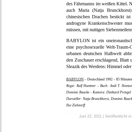
des Fährmanns im weißen Kittel. N
auch Maria (Natja Brunckhorst)
chinesischen Drachen bestickt ist
androgyne Krankenschwester mus
müssen, mit nuttigen Siebenmeilenst
BABYLON ist ein oneironautisch
eine psychosexuelle Welt-Traum-O
urbanen deutschen Halbwelt abbr
den Zuschauer erschlagend, Blatt 
Sleazik des Werdens: Himmel ode
BABYLON
– Deutschland 1992 – 85 Minuten
Regie: Ralf Huettner – Buch: Andi T. Hoetzel
Dominic Raacke – Kamera: Diethard Prengel 
Darsteller: Natja Brunckhorst, Dominic Raacke
Ilse Zielstorff
Juni 23, 2011 | Veröffentlicht i