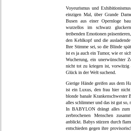
Voyeurismus und Exhibitionismus
einzigen Mal, über Grande Dame 
Busen aus einer Opernloge baume
wurzellos im schwarz glucker
treibenden Emotionen präsentieren
den Kehlkopf und die ausladend
Ihre Stimme sei, so die Blinde späte
ist es ja auch ein Tumor, wie er si
Wucherung, ein unerwünschter Ze
nicht tot zu kriegen ist, vorwitzig
Glück in der Welt suchend.
Gierige Hände greifen aus dem Had
ist ein Luxus, den frau hier nich
blonde banale Krankenschwester B
alles schlimmer und das ist gut so, 
In BABYLON drängt alles zum S
zerbrochenen Menschen zusamm
anblickt. Babys stürzen durch fla
entschieden gegen ihre provisoris