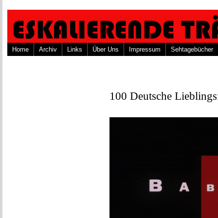
Home
Archiv
Links
Über Uns
Impressum
Sehtagebücher
100 Deutsche Lieblings