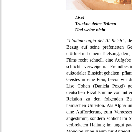
Lise!
Trockne deine Tränen
Und weine nicht
“L’ultimo orgia del III Reich”
, d
Bezug auf seine präferierten Ge
eröffnet mit einem Titelsong, dem
Films recht schnell, eine Aufgabe 
schlicht verweigern. Fremdbe
auktorialer Einsicht gehalten, pfl
Geistes in eine Frau, bevor wir d
Lise Cohen (Daniela Poggi) ger
deutschen Erzählstimme vor mit ei
Relation zu den folgenden Bar
hämischen Unterton. Als Alpha u
eine Aufforderung zum Vergesse
angestimmt, sondern schlicht im S
verbreiteten Haltung im ungut pat
Monolog ohne Raum für Antwort. 