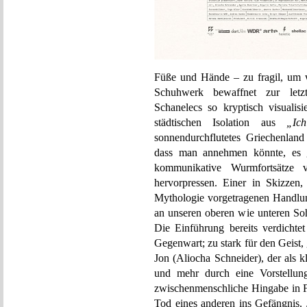
Füße und Hände – zu fragil, um 
Schuhwerk bewaffnet zur letzt
Schanelecs so kryptisch visualisi
städtischen Isolation aus
„Ic
sonnendurchflutetes Griechenland 
dass man annehmen könnte, es gi
kommunikative Wurmfortsätze
hervorpressen. Einer in Skizzen
Mythologie vorgetragenen Handlung
an unseren oberen wie unteren Soh
Die Einführung bereits verdichte
Gegenwart; zu stark für den Geist,
Jon (Aliocha Schneider), der als 
und mehr durch eine Vorstellun
zwischenmenschliche Hingabe in Fl
Tod eines anderen ins Gefängnis.