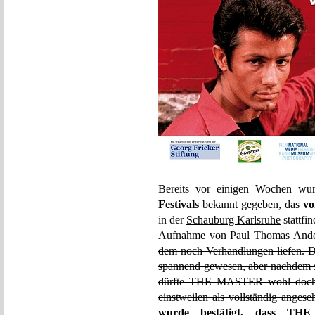
Bereits vor einigen Wochen w
Festivals
bekannt gegeben, das
vo
in der
Schauburg Karlsruhe
stattfin
Aufnahme von Paul Thomas And
dem noch Verhandlungen liefen. D
spannend gewesen, aber nachdem si
dürfte THE MASTER wohl doch e
einstweilen als vollständig anges
wurde bestätigt
, dass THE 