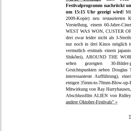
Festivalprogramm nachrückt 
um 15:15 Uhr gezeigt wird!
Mit
2009-Kopie) neu restauriert
Vorstellung, einem 60-Jahre-C
WEST WAS WON, CUSTER OF 
drei zwar leider nicht als 3-Stre
nur noch in drei Kinos möglich 
vermutlich erstmals einem jap
Shikôtei), AROUND THE WORLD
selten gezeigten 30-Bilder-
Gesichtspunkten neben Douglas
interessanteste Aufführung), ei
einigen 35mm-to-70mm-Blow-up
Mitwirkung von Ray Harryhause
Abschlussfilm ALIEN von Ridley
andere Oktober-Festivals” »
T