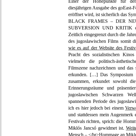
Einer der Höhepunkte für den f
diesjährigen Ausgabe des goEast-Fe
eröffnet wird, ist sicherlich das
BLACK FRAMES – DER NE
SUBVERSION UND KRITIK der 
Zeitlich eingegrenzt durch die Jahr
des jugoslawischen Films somit di
wie es auf der Website des Festiva
Pracht des sozialistischen Kin
vielmehr die politisch-ästhetis
Filmszene nachzeichnen und das 
erkunden. […] Das Symposium fü
zusammen, erkundet sowohl die 
Erinnerungsräume und präsentie
jugoslawischen Schwarzen Wel
spannenden Periode des jugoslawi
ich es hier jedoch bei einem
Verw
und stattdessen mein Augenmerk 
Festivals richten, sprich: die Hom
Miklós Jancsó gewidmet ist.
Weit
Mensch – </br>Hommage an Miklós