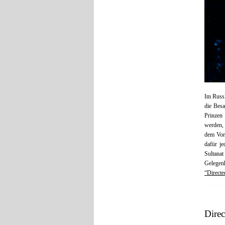
Im Russl
die Besa
Prinzen
werden, 
dem Vor
dafür j
Sultanat
Gelegen
“Directe
Dire