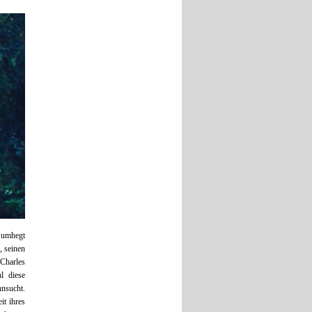
, umhegt
, seinen
Charles
l diese
hnsucht.
it ihres