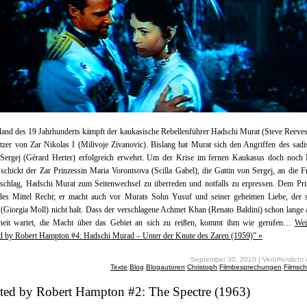
and des 19 Jahrhunderts kämpft der kaukasische Rebellenführer Hadschi Murat (Steve Reeve
tzer von Zar Nikolas I (Milivoje Zivanovic). Bislang hat Murat sich den Angriffen des sadi
 Sergej (Gérard Herter) erfolgreich erwehrt. Um der Krise im fernen Kaukasus doch noch 
schickt der Zar Prinzessin Maria Vorontsova (Scilla Gabel), die Gattin von Sergej, an die F
schlag, Hadschi Murat zum Seitenwechsel zu überreden und notfalls zu erpressen. Dem Prin
edes Mittel Recht; er macht auch vor Murats Sohn Yusuf und seiner geheimen Liebe, der 
 (Giorgia Moll) nicht halt. Dass der verschlagene Achmet Khan (Renato Baldini) schon lange 
heit wartet, die Macht über das Gebiet an sich zu reißen, kommt ihm wie gerufen…
Wei
d by Robert Hampton #4: Hadschi Murad – Unter der Knute des Zaren (1959)” »
September 30, 2010 | Veröffentlicht 
Texte
,
Blog
,
Blogautoren
,
Christoph
,
Filmbesprechungen
,
Filmsc
cted by Robert Hampton #2: The Spectre (1963)