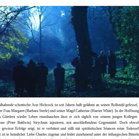
habende schottische Arzt Hichcock ist seit Jahren halb gelähmt an seinen Rollstuhl gefessel
er Frau Margaret (Barbara Steele) und seiner Magd Catherine (Harriet White). In der Hoffnung
en Gliedern wieder Leben einzuhauchen lässt er sich täglich von seinem jungen Kollegen 
tone (Peter Baldwin) Strychnin injezieren, mit anschließendem Gegenmittel. Doch obwoh
gewisse Erfolge zeigt, ist er verbittert und stillt mit spiritistischen Séancen seine Todesse
 ist in heimlicher Liebe Charles zugetan und leidet zunehmend unter der lethargischen Bitterke