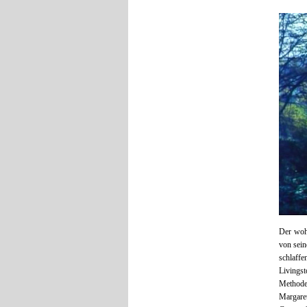
Der wohl
von sein
schlaff
Livings
Methode 
Margaret