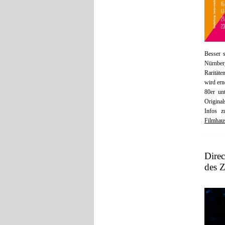
Besser 
Nürnber
Raritäte
wird ern
80er un
Original
Infos 
Filmhau
Dire
des Z