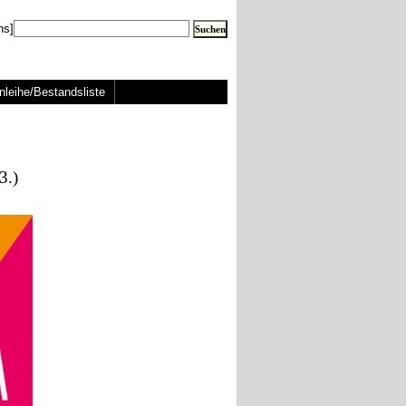
ns]
nleihe/Bestandsliste
3.)