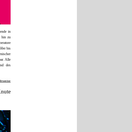
ende in
 hin zu
beratore
60er bis
nischer
ar. Alle
nd des
Hinweise
Knute