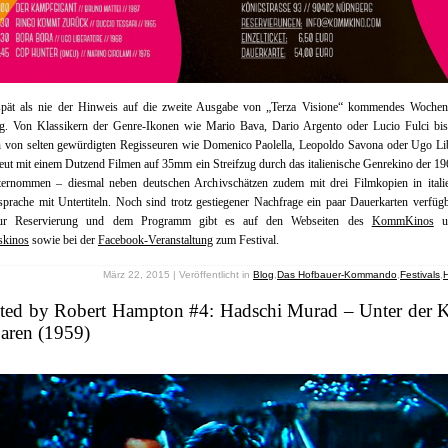
spät als nie der Hinweis auf die zweite Ausgabe von „Terza Visione“ kommendes Wochen
g. Von Klassikern der Genre-Ikonen wie Mario Bava, Dario Argento oder Lucio Fulci bis
n von selten gewürdigten Regisseuren wie Domenico Paolella, Leopoldo Savona oder Ugo Li
eut mit einem Dutzend Filmen auf 35mm ein Streifzug durch das italienische Genrekino der 19
ternommen – diesmal neben deutschen Archivschätzen zudem mit drei Filmkopien in italie
sprache mit Untertiteln. Noch sind trotz gestiegener Nachfrage ein paar Dauerkarten verfügb
zur Reservierung und dem Programm gibt es auf den Webseiten des
KommKinos
u
skinos
sowie bei der
Facebook-Veranstaltung
zum Festival.
März 22, 2015 | Veröffentlicht in
Blog
,
Das Hofbauer-Kommando
,
Festivals
,
cted by Robert Hampton #4: Hadschi Murad – Unter der 
aren (1959)