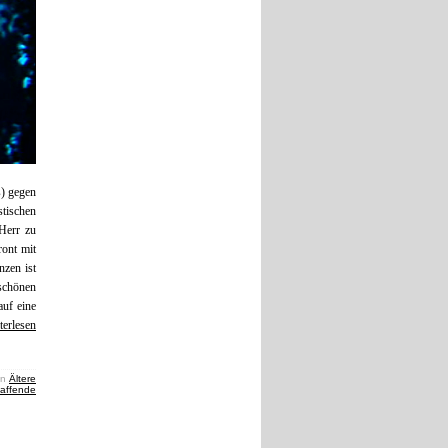
s) gegen
stischen
Herr zu
ront mit
zen ist
schönen
auf eine
terlesen
in
Ältere
haffende