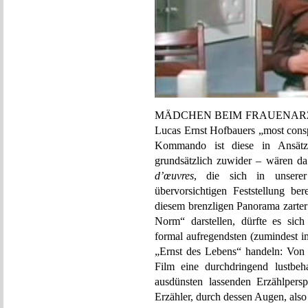
MÄDCHEN BEIM FRAUENARZT ist
Lucas Ernst Hofbauers „most consp
Kommando ist diese in Ansätze
grundsätzlich zuwider – wären da
d’œuvres
, die sich in unserer
übervorsichtigen Feststellung be
diesem brenzligen Panorama zarter
Norm“ darstellen, dürfte es sic
formal aufregendsten (zumindest i
„Ernst des Lebens“ handeln: Von d
Film eine durchdringend lustbeh
ausdünsten lassenden Erzählpersp
Erzähler, durch dessen Augen, als