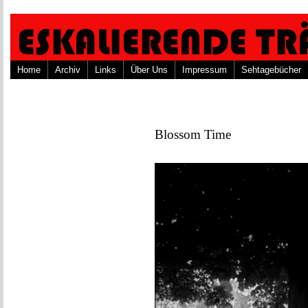
Home
Archiv
Links
Über Uns
Impressum
Sehtagebücher
Blossom Time