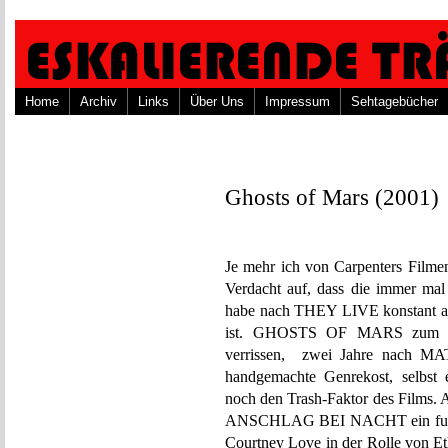
Home
Archiv
Links
Über Uns
Impressum
Sehtagebücher
Ghosts of Mars (2001)
Je mehr ich von Carpenters Filmen
Verdacht auf, dass die immer ma
habe nach THEY LIVE konstant abg
ist. GHOSTS OF MARS zum Beis
verrissen, zwei Jahre nach MA
handgemachte Genrekost, selbst e
noch den Trash-Faktor des Films. 
ANSCHLAG BEI NACHT ein futuris
Courtney Love in der Rolle von E