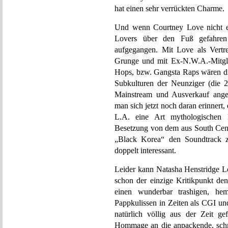
hat einen sehr verrückten Charme.
Und wenn Courtney Love nicht e
Lovers über den Fuß gefahren
aufgegangen. Mit Love als Vertre
Grunge und mit Ex-N.W.A.-Mitgli
Hops, bzw. Gangsta Raps wären die
Subkulturen der Neunziger (die 2
Mainstream und Ausverkauf ange
man sich jetzt noch daran erinnert
L.A. eine Art mythologischen 
Besetzung von dem aus South Cent
„Black Korea“ den Soundtrack
doppelt interessant.
Leider kann Natasha Henstridge Lo
schon der einzige Kritikpunkt de
einen wunderbar trashigen, he
Pappkulissen in Zeiten als CGI 
natürlich völlig aus der Zeit ge
Hommage an die anpackende, schn