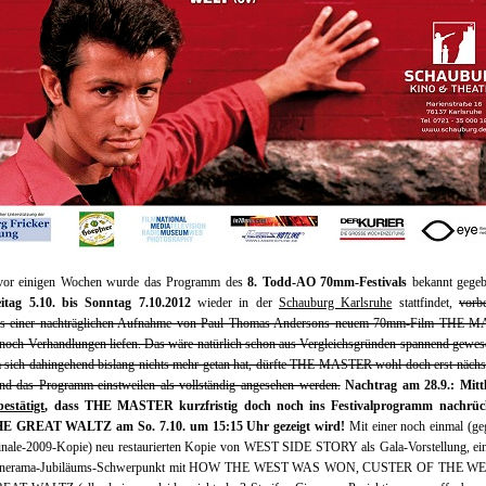
 vor einigen Wochen wurde das Programm des
8. Todd-AO 70mm-Festivals
bekannt gegeb
itag 5.10. bis Sonntag 7.10.2012
wieder in der
Schauburg Karlsruhe
stattfindet,
vorbe
ngs einer nachträglichen Aufnahme von Paul Thomas Andersons neuem 70mm-Film THE 
noch Verhandlungen liefen. Das wäre natürlich schon aus Vergleichsgründen spannend gewes
 sich dahingehend bislang nichts mehr getan hat, dürfte THE MASTER wohl doch erst nächst
und das Programm einstweilen als vollständig angesehen werden.
Nachtrag am 28.9.: Mittl
estätigt
, dass THE MASTER kurzfristig doch noch ins Festivalprogramm nachrü
THE GREAT WALTZ am So. 7.10. um 15:15 Uhr gezeigt wird!
Mit einer noch einmal (ge
linale-2009-Kopie) neu restaurierten Kopie von WEST SIDE STORY als Gala-Vorstellung, ei
Cinerama-Jubiläums-Schwerpunkt mit HOW THE WEST WAS WON, CUSTER OF THE WE