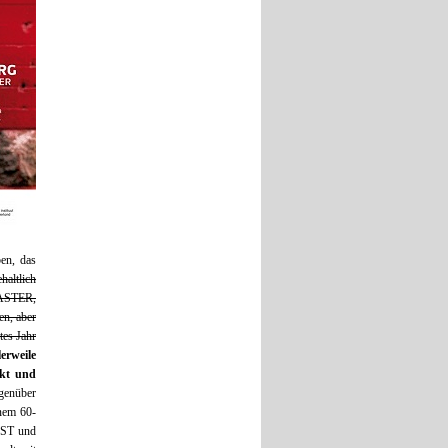
en, das
haltlich
MASTER,
en, aber
es Jahr
erweile
ckt und
genüber
nem 60-
ST und