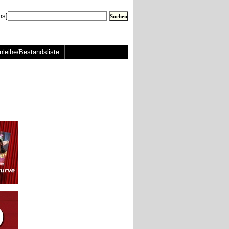
ns]
nleihe/Bestandsliste