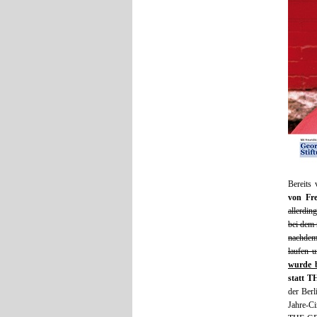
Bereits
von Fre
allerdi
bei dem 
nachdem
laufen 
wurde b
statt 
der Ber
Jahre-