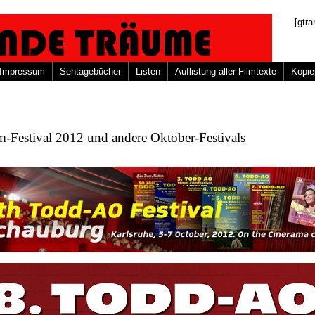
[gtra
Impressum
Sehtagebücher
Listen
Auflistung aller Filmtexte
Kopie
-Festival 2012 und andere Oktober-Festivals