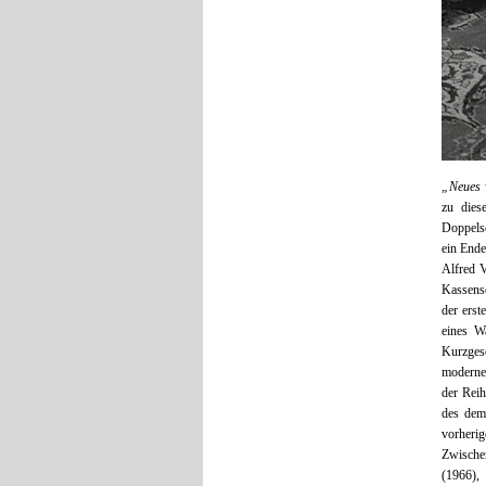
„Neues
zu die
Doppelsc
ein Ende
Alfred V
Kassens
der erst
eines W
Kurzges
moderne
der Reih
des dem
vorherig
Zwische
(1966), 