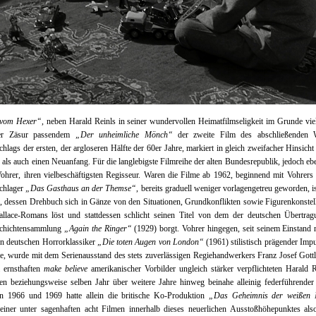
 vom Hexer“
, neben Harald Reinls in seiner wundervollen Heimatfilmseligkeit im Grunde vie
ser Zäsur passendem
„Der unheimliche Mönch“
der zweite Film des abschließenden W
hlags der ersten, der argloseren Hälfte der 60er Jahre, markiert in gleich zweifacher Hinsich
 als auch einen Neuanfang. Für die langlebigste Filmreihe der alten Bundesrepublik, jedoch eb
ohrer, ihren vielbeschäftigsten Regisseur. Waren die Filme ab 1962, beginnend mit Vohrer
chlager
„Das Gasthaus an der Themse“
, bereits graduell weniger vorlagengetreu geworden, is
e, dessen Drehbuch sich in Gänze von den Situationen, Grundkonflikten sowie Figurenkonstel
allace-Romans löst und stattdessen schlicht seinen Titel von dem der deutschen Übertrag
chichtensammlung
„Again the Ringer“
(1929) borgt. Vohrer hingegen, seit seinem Einstand
n deutschen Horrorklassiker
„Die toten Augen von London“
(1961) stilistisch prägender Imp
e, wurde mit dem Serienausstand des stets zuverlässigen Regiehandwerkers Franz Josef Gott
 ernsthaften
make believe
amerikanischer Vorbilder ungleich stärker verpflichteten Harald 
en beziehungsweise selben Jahr über weitere Jahre hinweg beinahe alleinig federführender
n 1966 und 1969 hatte allein die britische Ko-Produktion
„Das Geheimnis der weißen
einer unter sagenhaften acht Filmen innerhalb dieses neuerlichen Ausstoßhöhepunktes als