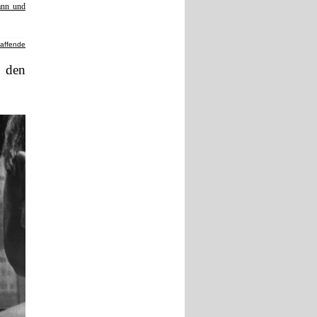
ann und
haffende
 den