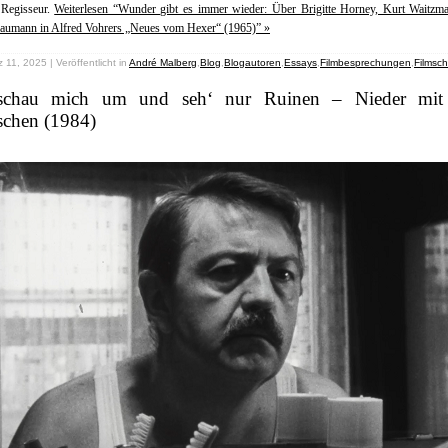
 Regisseur.
Weiterlesen “Wunder gibt es immer wieder: Über Brigitte Horney, Kurt Waitzm
aumann in Alfred Vohrers „Neues vom Hexer“ (1965)” »
 11, 2025 | Veröffentlicht in
André Malberg
,
Blog
,
Blogautoren
,
Essays
,
Filmbesprechungen
,
Filmsc
schau mich um und seh‘ nur Ruinen – Nieder mit
schen (1984)