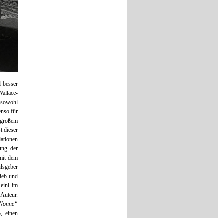
l besser
allace-
t sowohl
enso für
s großem
t dieser
lationen
ung der
 mit dem
ulsgeber
lieb und
Reinl im
 Auteur.
 Nonne“
o, einen