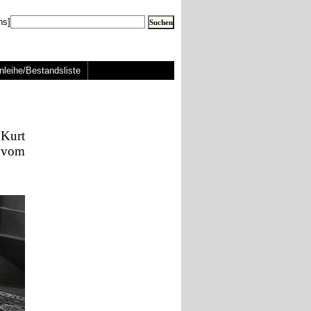
ns]
nleihe/Bestandsliste
Kurt
 vom