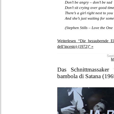
Don’t be angry – don’t be sad
Don’t sit crying over good tim
There’s a girl right next to you
And she’s just waiting for some
(Stephen Stills – Love the One
Weiterlesen “Die bezaubernde E
dell’incesto) (1972)” »
Sept
M
Das Schnittmassaker
bambola di Satana (196