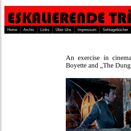
Home
Archiv
Links
Über Uns
Impressum
Sehtagebücher
An exercise in cinema
Boyette and „The Dung