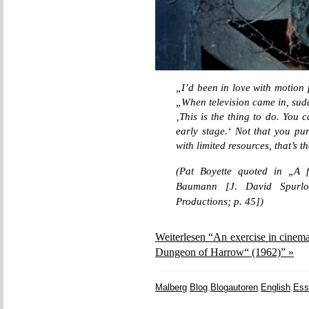
„I’d been in love with motion 
„When television came in, sudd
‚This is the thing to do. You 
early stage.‘ Not that you pur
with limited resources, that’s t
(Pat Boyette quoted in „A f
Baumann [J. David Spurlo
Productions; p. 45])
Weiterlesen “An exercise in cinem
Dungeon of Harrow“ (1962)” »
Malberg
,
Blog
,
Blogautoren
,
English
,
Ess