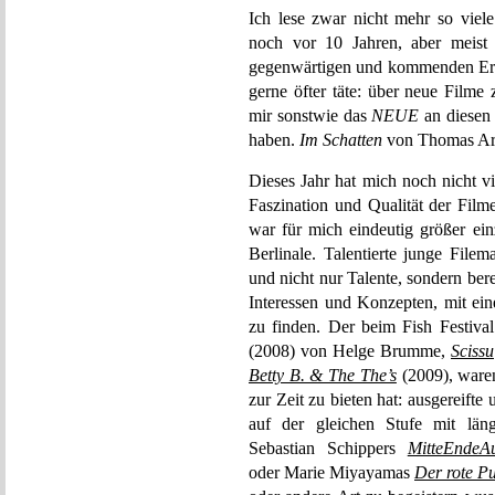
Ich lese zwar nicht mehr so viele 
noch vor 10 Jahren, aber meis
gegenwärtigen und kommenden Erei
gerne öfter täte: über neue Filme 
mir sonstwie das
NEUE
an diesen 
haben.
Im Schatten
von Thomas Arsl
Dieses Jahr hat mich noch nicht v
Faszination und Qualität der Film
war für mich eindeutig größer ein
Berlinale. Talentierte junge File
und nicht nur Talente, sondern bere
Interessen und Konzepten, mit ein
zu finden. Der beim Fish Festiva
(2008) von Helge Brumme,
Scissu
Betty B. & The The’s
(2009), waren
zur Zeit zu bieten hat: ausgereifte
auf der gleichen Stufe mit läng
Sebastian Schippers
MitteEndeA
oder Marie Miyayamas
Der rote P