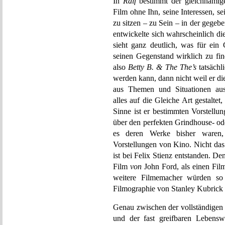
In
Ralf
bestimmt der gleichnamige
Film ohne Ihn, seine Interessen, se
zu sitzen – zu Sein – in der geg
entwickelte sich wahrscheinlich d
sieht ganz deutlich, was für ei
seinen Gegenstand wirklich zu fin
also
Betty B. & The The’s
tatsächl
werden kann, dann nicht weil er dies
aus Themen und Situationen aus 
alles auf die Gleiche Art gestalte
Sinne ist er bestimmten Vorstell
über den perfekten Grindhouse- od
es deren Werke bisher waren,
Vorstellungen von Kino. Nicht das 
ist bei Felix Stienz entstanden. De
Film
von
John Ford, als einen Fi
weitere Filmemacher würden so 
Filmographie von Stanley Kubrick
Genau zwischen der vollständigen r
und der fast greifbaren Lebensw