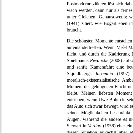
Postmoderne zitieren löst sich da
wach werden, dann nur als fernes
unter Gleichen. Genausowenig 
(1941) zitiert, wie Bogart eben 
braucht.
Die schönsten Momente entstehen
aufeinandertreffen. Wenn Mišel M
flieht, und durch die Kadrierung
Spielmanns
Revanche
(2008) aufko
und sanfte Kamerafahrt eine bet
Skjoldbjærgs
Insomnia
(1997) g
moralisch-existenzialistische Amb
Moment der gelungenen Flucht neb
bleibt. Meinen liebsten Moment
entstehen, wenn Uwe Bohm in sei
das Auto sich zwar bewegt, wird e
seinen Möglichkeiten beschränkt.
Augen, während die andere es ni
Stewart in
Vertigo
(1958) eher ein
dieser Situation erwächst aber 