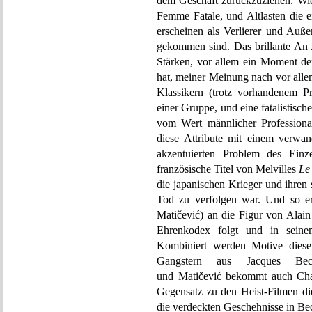
dem Geschäft zurückzuziehen. Wie 
Femme Fatale, und Altlasten die 
erscheinen als Verlierer und Auße
gekommen sind. Das brillante An 
Stärken, vor allem ein Moment den
hat, meiner Meinung nach vor alle
Klassikern (trotz vorhandenem P
einer Gruppe, und eine fatalistisch
vom Wert männlicher Professional
diese Attribute mit einem verwan
akzentuierten Problem des Einz
französische Titel von Melvilles
Le
die japanischen Krieger und ihren
Tod zu verfolgen war. Und so er
Matičević) an die Figur von Alai
Ehrenkodex folgt und in seinem
Kombiniert werden Motive dieser
Gangstern aus Jacques B
und Matičević bekommt auch Char
Gegensatz zu den Heist-Filmen die
die verdeckten Geschehnisse in B