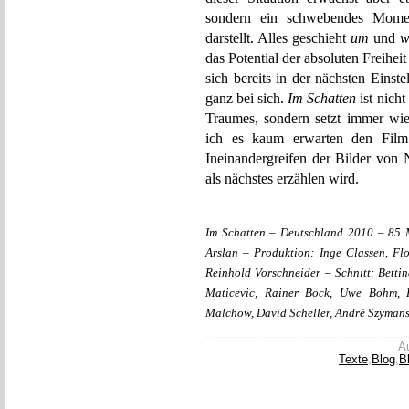
sondern ein schwebendes Moment
darstellt. Alles geschieht
um
und
w
das Potential der absoluten Freiheit
sich bereits in der nächsten Einst
ganz bei sich.
Im Schatten
ist nich
Traumes, sondern setzt immer w
ich es kaum erwarten den Fil
Ineinandergreifen der Bilder von 
als nächstes erzählen wird.
Im Schatten – Deutschland 2010 – 85 
Arslan – Produktion: Inge Classen, F
Reinhold Vorschneider – Schnitt: Bettin
Maticevic, Rainer Bock, Uwe Bohm, K
Malchow, David Scheller, André Szymans
Au
Texte
,
Blog
,
B