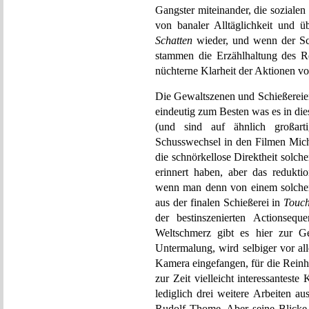
Gangster miteinander, die soziale
von banaler Alltäglichkeit und 
Schatten
wieder, und wenn der Sc
stammen die Erzählhaltung des R
nüchterne Klarheit der Aktionen v
Die Gewaltszenen und Schießereien
eindeutig zum Besten was es in die
(und sind auf ähnlich großar
Schusswechsel in den Filmen Mich
die schnörkellose Direktheit solc
erinnert haben, aber das reduktio
wenn man denn von einem solchen
aus der finalen Schießerei in
Touch
der bestinszenierten Actionsequ
Weltschmerz gibt es hier zur G
Untermalung, wird selbiger vor 
Kamera eingefangen, für die Reinh
zur Zeit vielleicht interessantes
lediglich drei weitere Arbeiten 
Rudolf Thome. Aber seine Blicke s