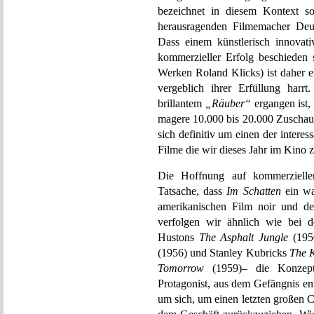
bezeichnet in diesem Kontext so
herausragenden Filmemacher Deut
Dass einem künstlerisch innovat
kommerzieller Erfolg beschieden 
Werken Roland Klicks) ist daher e
vergeblich ihrer Erfüllung har
brillantem
„Räuber“
ergangen ist,
magere 10.000 bis 20.000 Zuschaue
sich definitiv um einen der inter
Filme die wir dieses Jahr im Kino
Die Hoffnung auf kommerziellen
Tatsache, dass
Im Schatten
ein wa
amerikanischen Film noir und de
verfolgen wir ähnlich wie bei 
Hustons
The Asphalt Jungle
(1950
(1956) und Stanley Kubricks
The K
Tomorrow
(1959)– die Konzept
Protagonist, aus dem Gefängnis ent
um sich, um einen letzten großen C