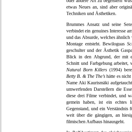
oder andere Art zu begeistern wus
etwas Neues an, sind aber originä
Techniken und Ästhetiken.
Brummes Ansatz und seine Sensi
verbindet ein genuines Interesse 
und das Absurde, welches ähnlich 
Montage entsteht. Bewiloguas
Sc
geschulter und der Ästhetik Gasp
Blick in den Abgrund, der mit e
Schnitt und Farbgebung arbeitet, 
Natural Born Killers
(1994) bere
Betty B. & The The’s
hätte es nich
Name Aki Kaurismäki aufgetaucht wä
umwerfenden Darstellern die Ess
diese drei Filme verbindet, und w
gemein haben, ist ein echtes 
Gegenstand, und ein Verständnis f
weit über die gängigen, an hiesi
filmischen Aufbaus hinausgeht.