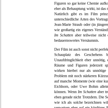
Figuren so gar keine Chemie auf
eher als Behauptung wirkt, ist da
Natürlich gibt es im Film prin
unterschiedliche Arten des Vortra
Jean-Marie Straub oder (in jünger
wie großartig ein eigenes Verstän
Im Schatten
aber teilweise nicht e
bedauernswertes Versäumnis.
Der Film ist auch sonst nicht perfe
Schauplatz des Geschehens be
Unaufdringlichkeit eher unnötig,
Räume und Figuren jederzeit sp
wirken hierbei nur als unnötige
Problem mit noch stärkeren Kürz
auf manche Momente (wie eine ku
Eichhorn, oder Uwe Bohm allein 
können. Wenn
Im Schatten
aber tr
eben gerade nicht Trotzdem. Die 
wie ich als solche bezeichnen wi
verweisen eher auf ein künftiges 