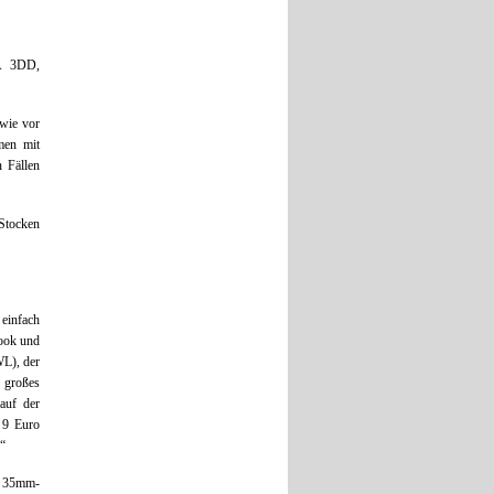
A 3DD,
 wie vor
men mit
n Fällen
Stocken
 einfach
Look und
WL), der
 großes
auf der
 9 Euro
.“
e 35mm-