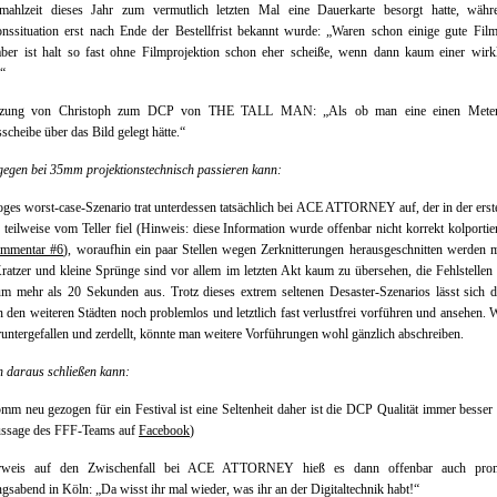
mahlzeit dieses Jahr zum vermutlich letzten Mal eine Dauerkarte besorgt hatte, währ
onssituation erst nach Ende der Bestellfrist bekannt wurde: „Waren schon einige gute Fil
aber ist halt so fast ohne Filmprojektion schon eher scheiße, wenn dann kaum einer wirk
.“
ätzung von Christoph zum DCP von THE TALL MAN: „Als ob man eine einen Meter
sscheibe über das Bild gelegt hätte.“
egen bei 35mm projektionstechnisch passieren kann:
oges worst-case-Szenario trat unterdessen tatsächlich bei ACE ATTORNEY auf, der in der erst
 teilweise vom Teller fiel (Hinweis: diese Information wurde offenbar nicht korrekt kolportier
mmentar #6
), woraufhin ein paar Stellen wegen Zerknitterungen herausgeschnitten werden 
ratzer und kleine Sprünge sind vor allem im letzten Akt kaum zu übersehen, die Fehlstelle
m mehr als 20 Sekunden aus. Trotz dieses extrem seltenen Desaster-Szenarios lässt sich 
n den weiteren Städten noch problemlos und letztlich fast verlustfrei vorführen und ansehen. 
ntergefallen und zerdellt, könnte man weitere Vorführungen wohl gänzlich abschreiben.
 daraus schließen kann:
mm neu gezogen für ein Festival ist eine Seltenheit daher ist die DCP Qualität immer besser 
ussage des FFF-Teams auf
Facebook
)
rweis auf den Zwischenfall bei ACE ATTORNEY hieß es dann offenbar auch pro
gsabend in Köln: „Da wisst ihr mal wieder, was ihr an der Digitaltechnik habt!“