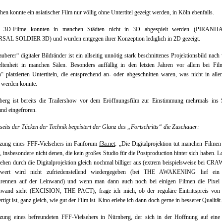
en konnte ein asiatischer Film nur völlig ohne Untertitel gezeigt werden, in Köln ebenfalls.
e 3D-Filme konnten in manchen Städten nicht in 3D abgespielt werden (PIRANH
AL SOLDIER 3D) und wurden entgegen ihrer Konzeption lediglich in 2D gezeigt.
auberer“ digitaler Bildränder ist ein allseitig unnötig stark beschnittenes Projektionsbild nach
eltenheit in manchen Sälen. Besonders auffällig in den letzten Jahren vor allem bei Fil
“ platzierten Untertiteln, die entsprechend an- oder abgeschnitten waren, was nicht in alle
 werden konnte.
berg ist bereits die Trailershow vor dem Eröffnungsfilm zur Einstimmung mehrmals ins 
und eingefroren.
seits der Tücken der Technik begeistert der Glanz des „Fortschritts“ die Zuschauer:
tzung eines FFF-Vielsehers im Fanforum
f3a.net
: „Die Digitalprojektion tut manchen Filmen
t, insbesondere nicht denen, die kein großes Studio für die Postproduction hinter sich haben. 
ehen durch die Digitalprojektion gleich nochmal billiger aus (extrem beispielsweise bei CRA
zwert wird nicht zufriedenstellend wiedergegeben (bei THE AWAKENING lief ein
rennen auf der Leinwand) und wenn man dann auch noch bei einigen Filmen die Pixel 
nwand sieht (EXCISION, THE PACT), frage ich mich, ob der reguläre Eintrittspreis von
rtigt ist, ganz gleich, wie gut der Film ist. Kino erlebe ich dann doch gerne in besserer Qualität
tzung eines befreundeten FFF-Vielsehers in Nürnberg, der sich in der Hoffnung auf ein