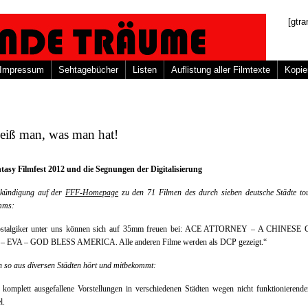
[gtra
Impressum
Sehtagebücher
Listen
Auflistung aller Filmtexte
Kopie
eiß man, was man hat!
tasy Filmfest 2012 und die Segnungen der Digitalisierung
kündigung auf der
FFF-Homepage
zu den 71 Filmen des durch sieben deutsche Städte to
mms:
stalgiker unter uns können sich auf 35mm freuen bei: ACE ATTORNEY – A CHINES
 EVA – GOD BLESS AMERICA. Alle anderen Filme werden als DCP gezeigt.“
 so aus diversen Städten hört und mitbekommt:
 komplett ausgefallene Vorstellungen in verschiedenen Städten wegen nicht funktionierend
l.