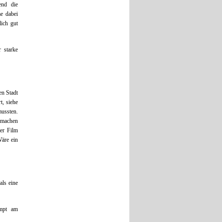
end die
me dabei
lich gut
 starke
en Stadt
t, siehe
mussten.
n machen
der Film
Wäre ein
als eine
mpt am