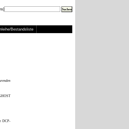
ns]
nleihe/Bestandsliste
urenden
E GHOST
er DCP-