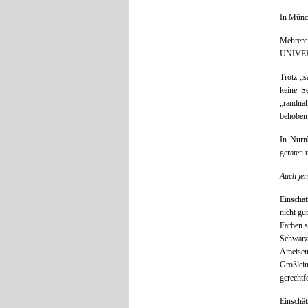
In Münch
Mehrer
UNIVERS
Trotz „s
keine S
„randnah
behoben
In Nürn
geraten 
Auch jen
Einschä
nicht gu
Farben s
Schwar
Ameisen
Großlei
gerechtfe
Einschä