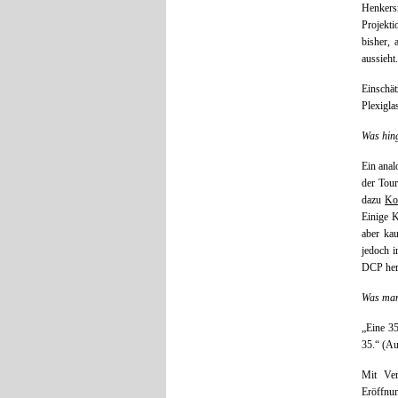
Henkers
Projekti
bisher, 
aussieht
Einsch
Plexigla
Was hing
Ein anal
der Tour
dazu
Ko
Einige K
aber kau
jedoch i
DCP heru
Was man
„Eine 35
35.“ (A
Mit Ve
Eröffnun