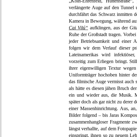
„Köln-Ehrenfeld, Hüttenstraße“, 
verlängerte Auge auf den Tunnel 
durchfährt das Schwarz inmitten de
Kamera in Bewegung, während auf d
Cai Vilú“
aufklingen, aus der Git
Ruhe der Großstadt tragen. Vorbei
jeder Betriebsamkeit und einer 
folgen wir dem Verlauf dieser p
Lateinamerikas wird infektiöser
vorzeitig zum Erliegen bringt. Sti
ihrer eigenwilligen Textur wegen 
Uniformträger hochoben hinter de
das filmische Auge vermisst auch 
als hätte es diesen jähen Bruch de
ein und wieder aus, die Musik. 
später doch als gar nicht zu derer 
einer Massenhinrichtung. Aus, an,
Bilder folgend – bis Jaras Kompos
zusammenhangloser Fragmente zwis
längst verhallte, auf dem Fotopapi
einspringt, ihnen so zu neuem Leb