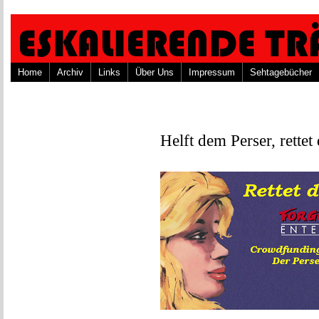
Home
Archiv
Links
Über Uns
Impressum
Sehtagebücher
Helft dem Perser, rette