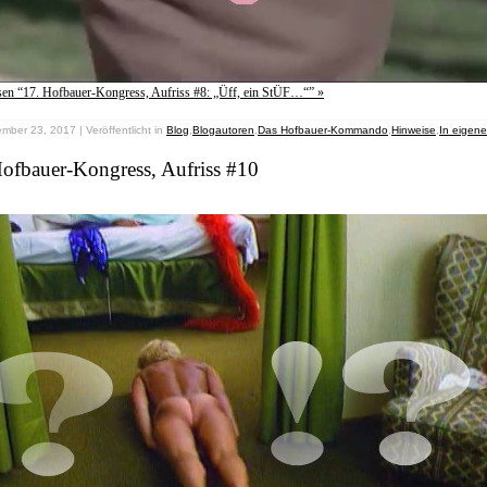
sen “17. Hofbauer-Kongress, Aufriss #8: „Üff, ein StÜF…“” »
mber 23, 2017 | Veröffentlicht in
Blog
,
Blogautoren
,
Das Hofbauer-Kommando
,
Hinweise
,
In eigen
Hofbauer-Kongress, Aufriss #10