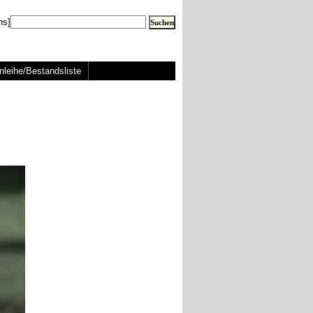
ns]
nleihe/Bestandsliste