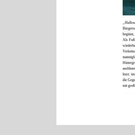
„Hallow
Bürgers
beginnt,
Als Fußr
wiederb
Verkettu
mannigfa
Hinterg
ausblute
kurz: im
die Gege
mit groß