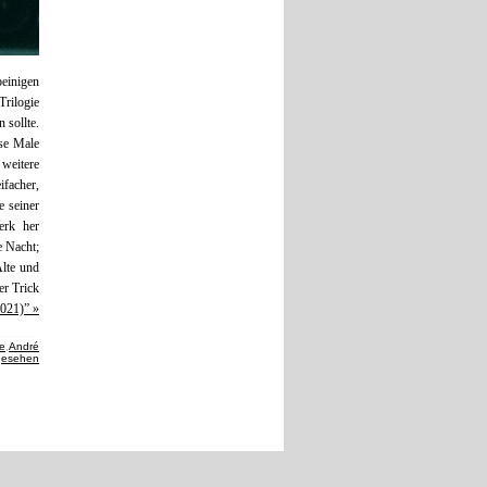
einigen
rilogie
 sollte.
ose Male
weitere
ifacher,
e seiner
erk her
e Nacht;
Alte und
er Trick
2021)” »
te
,
André
gesehen