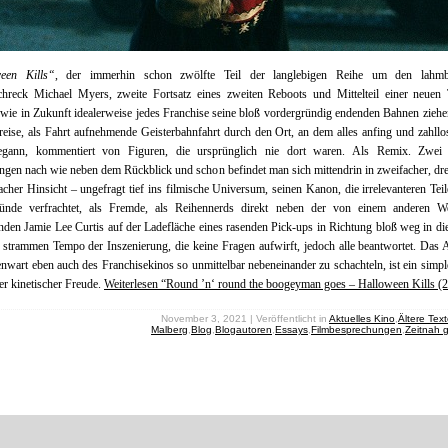
een Kills“
, der immerhin schon zwölfte Teil der langlebigen Reihe um den lahmb
chreck Michael Myers, zweite Fortsatz eines zweiten Reboots und Mittelteil einer neuen T
 wie in Zukunft idealerweise jedes Franchise seine bloß vordergründig endenden Bahnen ziehen
eise, als Fahrt aufnehmende Geisterbahnfahrt durch den Ort, an dem alles anfing und zahll
egann, kommentiert von Figuren, die ursprünglich nie dort waren. Als Remix. Zwei 
ngen nach wie neben dem Rückblick und schon befindet man sich mittendrin in zweifacher, dre
cher Hinsicht – ungefragt tief ins filmische Universum, seinen Kanon, die irrelevanteren Teil
ründe verfrachtet, als Fremde, als Reihennerds direkt neben der von einem anderen W
nden Jamie Lee Curtis auf der Ladefläche eines rasenden Pick-ups in Richtung bloß weg in di
 strammen Tempo der Inszenierung, die keine Fragen aufwirft, jedoch alle beantwortet. Das 
nwart eben auch des Franchisekinos so unmittelbar nebeneinander zu schachteln, ist ein simpl
er kinetischer Freude.
Weiterlesen “Round ’n‘ round the boogeyman goes – Halloween Kills (
November 3, 2021 | Veröffentlicht in
Aktuelles Kino
,
Ältere Tex
Malberg
,
Blog
,
Blogautoren
,
Essays
,
Filmbesprechungen
,
Zeitnah 