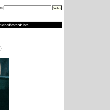
ns]
nleihe/Bestandsliste
)