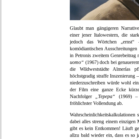
Glaubt man gängigeren Narrative
einer jener Italowestern, die st
jedoch das Wörtchen „ernst“
komödiantischen Ausschreitungen 
in Petronis zweitem Genrebeitrag
uomo“
(1967) doch bei genauerem 
die Wildweststädte Almerías p
höchstgradig straffe Inszenierung
niederzuschreiben würde wohl ein
der Film eine ganze Ecke kürzer
Nachfolger
„Tepepa“
(1969) – 
fröhlichster Vollendung ab.
Wahrscheinlichkeitskalkulationen 
dabei alles streng einem einzigen
gibt es kein Entkommen! Läuft ger
allzu bald wieder ein, dass es so 