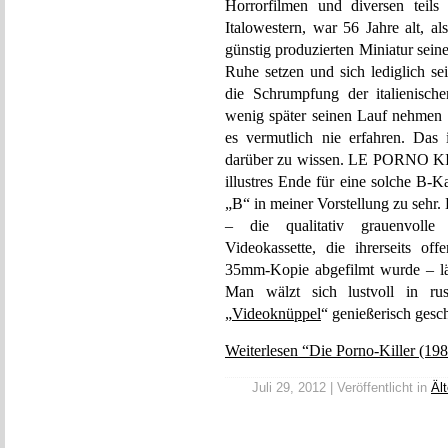
Horrorfilmen und diversen teils
Italowestern, war 56 Jahre alt, a
günstig produzierten Miniatur seine
Ruhe setzen und sich lediglich s
die Schrumpfung der italienische
wenig später seinen Lauf nehmen s
es vermutlich nie erfahren. Das i
darüber zu wissen. LE PORNO KIL
illustres Ende für eine solche B-Kar
„B“ in meiner Vorstellung zu sehr
– die qualitativ grauenvolle 
Videokassette, die ihrerseits o
35mm-Kopie abgefilmt wurde – läss
Man wälzt sich lustvoll in rus
„
Videoknüppel
“ genießerisch gesc
Weiterlesen “Die Porno-Killer (198
Juli 29, 2012 | Veröffentlicht in
Äl