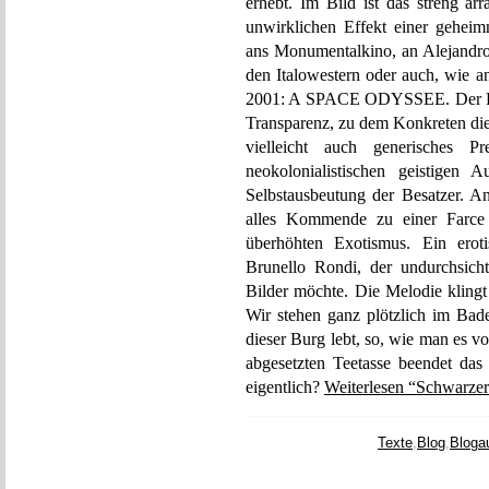
erhebt. Im Bild ist das streng a
unwirklichen Effekt einer gehei
ans Monumentalkino, an Alejan
den Italowestern oder auch, wie a
2001: A SPACE ODYSSEE. Der Film 
Transparenz, zu dem Konkreten dies
vielleicht auch generisches 
neokolonialistischen geistigen 
Selbstausbeutung der Besatzer. An
alles Kommende zu einer Farce 
überhöhten Exotismus. Ein eroti
Brunello Rondi, der undurchsicht
Bilder möchte. Die Melodie klingt
Wir stehen ganz plötzlich im Bade
dieser Burg lebt, so, wie man es vo
abgesetzten Teetasse beendet das 
eigentlich?
Weiterlesen “Schwarzer
Texte
,
Blog
,
Bloga