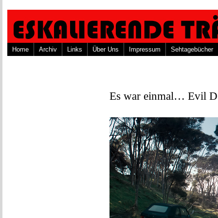
Home
Archiv
Links
Über Uns
Impressum
Sehtagebücher
Es war einmal… Evil D