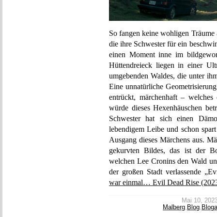
So fangen keine wohligen Träume an
die ihre Schwester für ein beschw
einen Moment inne im bildgewor
Hüttendreieck liegen in einer U
umgebenden Waldes, die unter ihm
Eine unnatürliche Geometrisierung d
entrückt, märchenhaft – welches
würde dieses Hexenhäuschen betre
Schwester hat sich einen Dämone
lebendigem Leibe und schon spart
Ausgang dieses Märchens aus. Märc
gekurvten Bildes, das ist der 
welchen Lee Cronins den Wald und
der großen Stadt verlassende „E
war einmal… Evil Dead Rise (202
Mai 10, 2023 
Malberg
,
Blog
,
Bloga