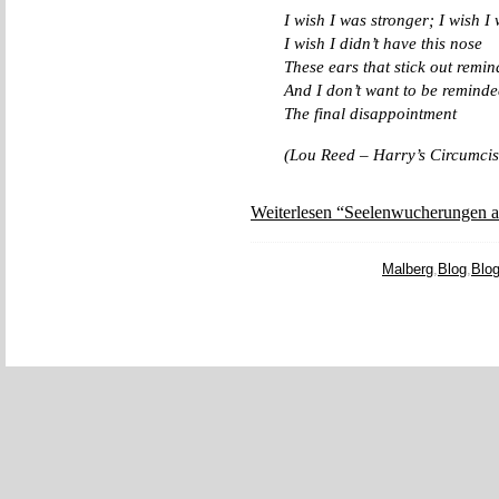
I wish I was stronger; I wish I
I wish I didn’t have this nose
These ears that stick out remi
And I don’t want to be reminded
The final disappointment
(Lou Reed – Harry’s Circumcis
Weiterlesen “Seelenwucherungen a
Malberg
,
Blog
,
Blo