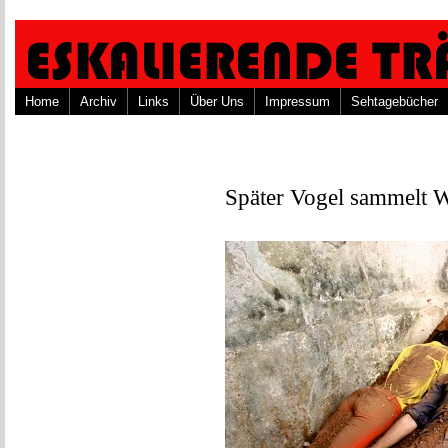
Home
Archiv
Links
Über Uns
Impressum
Sehtagebücher
Später Vogel sammelt 