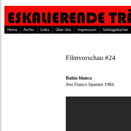
Home
Archiv
Links
Über Uns
Impressum
Sehtagebücher
Filmvorschau #24
Bahía blanca
Jess Franco Spanien 1984