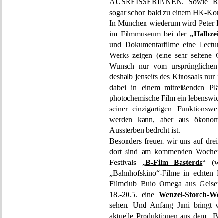
AUSREISSERINNEN. Sowie Rolf
sogar schon bald zu einem HK-Kon
In München wiederum wird Peter 
im Filmmuseum bei der
„Halbzei
und Dokumentarfilme eine Lecture
Werks zeigen (eine sehr seltene 
Wunsch nur vom ursprünglichen 
deshalb jenseits des Kinosaals nur 
dabei in einem mitreißenden Pl
photochemische Film ein lebenswich
seiner einzigartigen Funktionswe
werden kann, aber aus ökonom
Aussterben bedroht ist.
Besonders freuen wir uns auf dr
dort sind am kommenden Wochen
Festivals „
B-Film Basterds
“ (
„Bahnhofskino“-Filme in echten 
Filmclub
Buio Omega
aus Gelsen
18.-20.5. eine
Wenzel-Storch-W
sehen. Und Anfang Juni bringt v
aktuelle Produktionen aus dem „