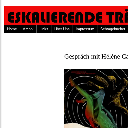
Home
Archiv
Links
Über Uns
Impressum
Sehtagebücher
Gespräch mit Hélène C