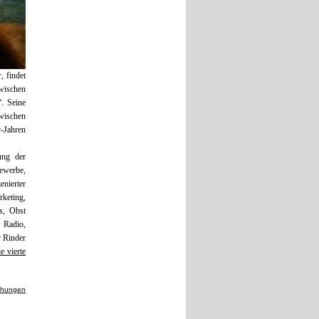
, findet
zwischen
“. Seine
zwischen
er-Jahren
ung der
ewerbe,
enierter
rketing,
s, Obst
 Radio,
r Rinder
e vierte
chungen