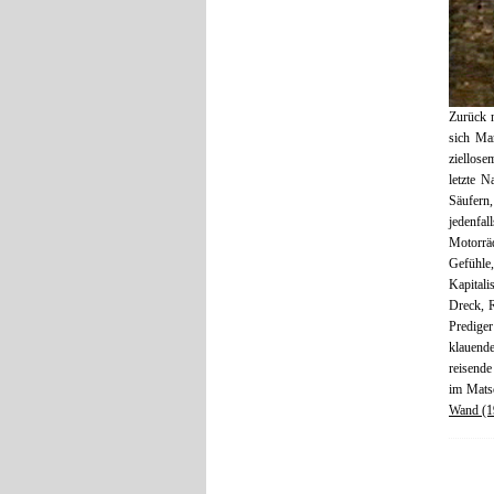
Zurück n
sich Mar
ziellose
letzte N
Säufern,
jedenfal
Motorrä
Gefühle
Kapitali
Dreck, R
Predige
klauend
reisende
im Mats
Wand (1