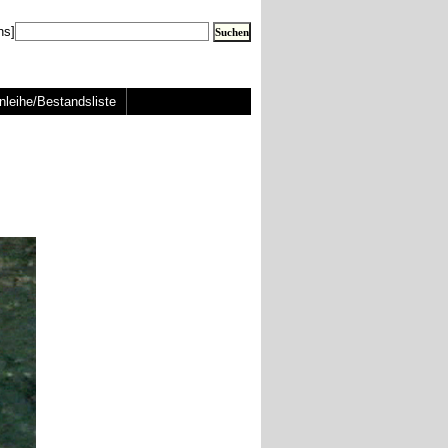
ns]
nleihe/Bestandsliste