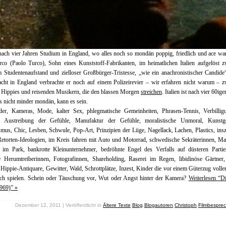
ach vier Jahren Studium in England, wo alles noch so mondän poppig, friedlich und ace war
co (Paolo Turco), Sohn eines Kunststoff-Fabrikanten, im heimatlichen Italien aufgelöst 
m Studentenaufstand und zielloser Großbürger-Tristesse, „wie ein anachronistischer Candide
acht in England verbrachte er noch auf einem Polizeirevier – wir erfahren nicht warum – 
 Hippies und reisenden Musikern, die den blassen Morgen
streichen
. Italien ist nach vier 60ig
ls nicht minder mondän, kann es sein.
der, Kameras, Mode, kalter Sex, phlegmatische Gemeinheiten, Phrasen-Tennis, Verbillig
, Austreibung der Gefühle, Manufaktur der Gefühle, moralistische Unmoral, Kunstg
smus, Chic, Lesben, Schwule, Pop-Art, Prinzipien der Lüge, Nagellack, Lachen, Plastics, insz
etorten-Ideologien, im Kreis fahren mit Auto und Motorrad, schwedische Sekräterinnen, Ma
r im Park, bankrotte Kleinunternehmer, bedröhnte Engel des Verfalls auf düsteren Partie
e Herumtreiberinnen, Fotografinnen, Shareholding, Raserei im Regen, libidinöse Gärtner,
 Hippie-Antiquare, Gewitter, Wald, Schrottplätze, Inzest, Kinder die vor einem Güterzug volle
ch spielen. Schein oder Täuschung vor, Wut oder Angst hinter der Kamera?
Weiterlesen “Di
969)” »
Dezember 12, 2011 | Veröffentlicht in
Ältere Texte
,
Blog
,
Blogautoren
,
Christoph
,
Filmbespre