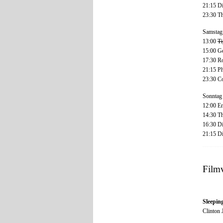
21:15 D
23:30 T
Samstag
13:00
Ti
15:00 G
17:30 R
21:15 
23:30 C
Sonntag 
12:00 En
14:30 T
16:30 Di
21:15 Di
Film
Sleepin
Clinton