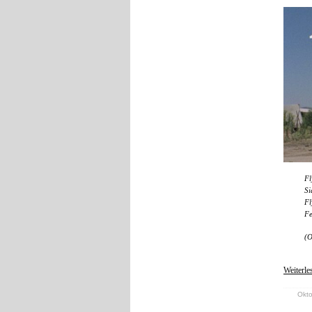
Fl
Si
Fl
Fe
(O
Weiterle
Okto