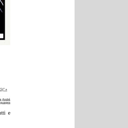
85)” »
te
,
André
anguages
tti e