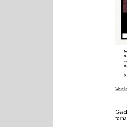
Ir
Bu
Tr
Wh
(D
Weiterle
Gesc
torna