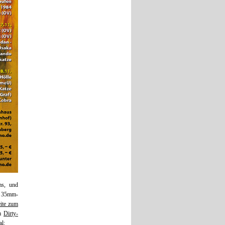
ms, und
n 35mm-
ite zum
im
Dirty-
al: