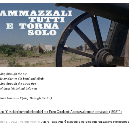
ying through the air
de by side we dip bend and climb
ying through the air so free
el them left behind below us
liver Onions – Flying Through the Air)
sen “Geschlechterkuddelmuddel mit Enzo Girolami: Ammazzali tutti e torna solo (1968)” »
ber 17, 2018 | Veröffentlicht in
Ältere Texte
,
André Malberg
,
Blog
,
Blogautoren
,
Essays
,
Filmbespre