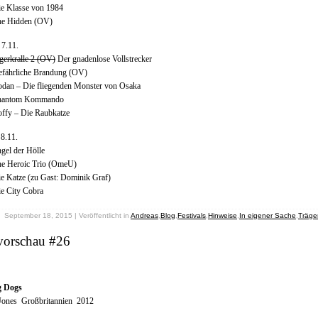
ie Klasse von 1984
he Hidden (OV)
 7.11.
gerkralle 2 (OV)
Der gnadenlose Vollstrecker
efährliche Brandung (OV)
odan – Die fliegenden Monster von Osaka
Phantom Kommando
offy – Die Raubkatze
8.11.
gel der Hölle
he Heroic Trio (OmeU)
e Katze (zu Gast: Dominik Graf)
e City Cobra
September 18, 2015 | Veröffentlicht in
Andreas
,
Blog
,
Festivals
,
Hinweise
,
In eigener Sache
,
Träge
vorschau #26
g Dogs
 Jones Großbritannien 2012