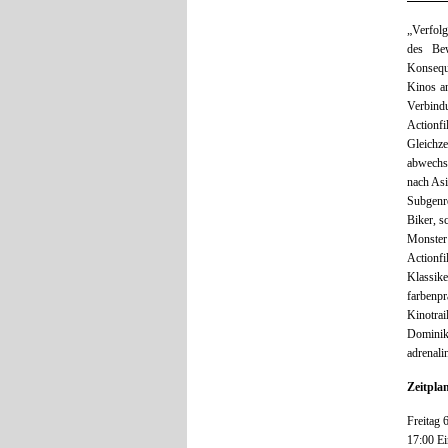
„Verfolg
des Be
Konseque
Kinos an
Verbind
Actionf
Gleich
abwechs
nach Asi
Subgenr
Biker, s
Monster 
Actionf
Klassike
farbenp
Kinotrai
Dominik
adrenali
Zeitpla
Freitag 
17:00 Ei