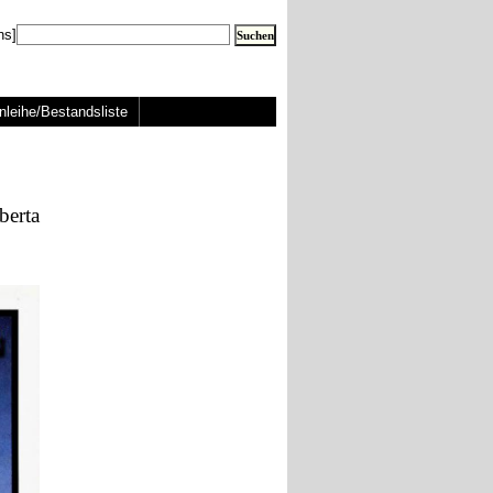
ns]
nleihe/Bestandsliste
berta