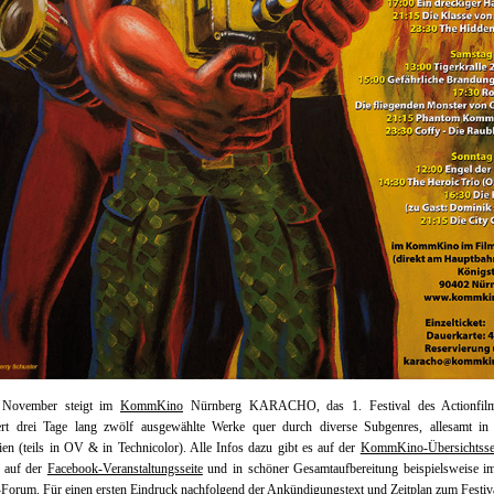
 November steigt im
KommKino
Nürnberg KARACHO, das 1. Festival des Actionfil
iert drei Tage lang zwölf ausgewählte Werke quer durch diverse Subgenres, allesamt i
en (teils in OV & in Technicolor). Alle Infos dazu gibt es auf der
KommKino-Übersichtsse
, auf der
Facebook-Veranstaltungsseite
und in schöner Gesamtaufbereitung beispielsweise 
s-Forum
. Für einen ersten Eindruck nachfolgend der Ankündigungstext und Zeitplan zum Festiv