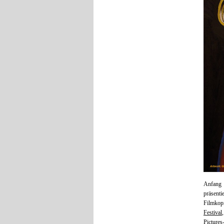
Anfang
präsent
Filmkopi
Festival
Picture