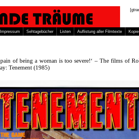
[gtra
Impressum
Sehtagebücher
Listen
Auflistung aller Filmtexte
Kopie
pain of being a woman is too severe!‘ – The films of Ro
lay: Tenement (1985)