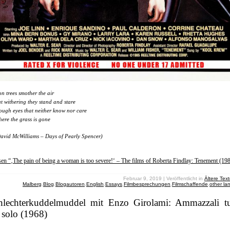
on trees smother the air
t withering they stand and stare
ough eyes that neither know nor care
ere the grass is gone
avid McWilliams – Days of Pearly Spencer)
sen “‚The pain of being a woman is too severe!‘ – The films of Roberta Findlay: Tenement (19
Februar 9, 2019 | Veröffentlicht in
Ältere Tex
Malberg
,
Blog
,
Blogautoren
,
English
,
Essays
,
Filmbesprechungen
,
Filmschaffende
,
other l
hlechterkuddelmuddel mit Enzo Girolami: Ammazzali tu
 solo (1968)