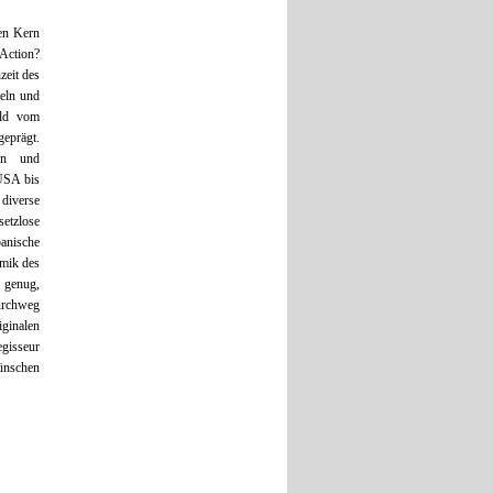
den Kern
ction?
zeit des
zeln und
ild vom
eprägt.
ten und
USA bis
 diverse
etzlose
panische
amik des
 genug,
durchweg
ginalen
egisseur
ünschen