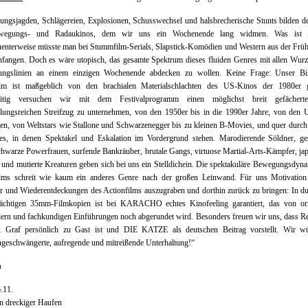
ungsjagden, Schlägereien, Explosionen, Schusswechsel und halsbrecherische Stunts bilden 
wegungs- und Radaukinos, dem wir uns ein Wochenende lang widmen. Was ist A
nterweise müsste man bei Stummfilm-Serials, Slapstick-Komödien und Western aus der Früh
fangen. Doch es wäre utopisch, das gesamte Spektrum dieses fluiden Genres mit allen Wur
ungslinien an einem einzigen Wochenende abdecken zu wollen. Keine Frage: Unser B
ilm ist maßgeblich von den brachialen Materialschlachten des US-Kinos der 1980er g
zeitig versuchen wir mit dem Festivalprogramm einen möglichst breit gefächer
lungsreichen Streifzug zu unternehmen, von den 1950er bis in die 1990er Jahre, von den 
en, von Weltstars wie Stallone und Schwarzenegger bis zu kleinen B-Movies, und quer durch
es, in denen Spektakel und Eskalation im Vordergrund stehen. Marodierende Söldner, ges
chwarze Powerfrauen, surfende Bankräuber, brutale Gangs, virtuose Martial-Arts-Kämpfer, ja
und mutierte Kreaturen geben sich bei uns ein Stelldichein. Die spektakuläre Bewegungsdyn
ilms schreit wie kaum ein anderes Genre nach der großen Leinwand. Für uns Motivation
r und Wiederentdeckungen des Actionfilms auszugraben und dorthin zurück zu bringen: In 
rächtigen 35mm-Filmkopien ist bei KARACHO echtes Kinofeeling garantiert, das von ori
lern und fachkundigen Einführungen noch abgerundet wird. Besonders freuen wir uns, dass R
 Graf persönlich zu Gast ist und DIE KATZE als deutschen Beitrag vorstellt. Wir w
ngeschwängerte, aufregende und mitreißende Unterhaltung!“
n
6.11.
n dreckiger Haufen